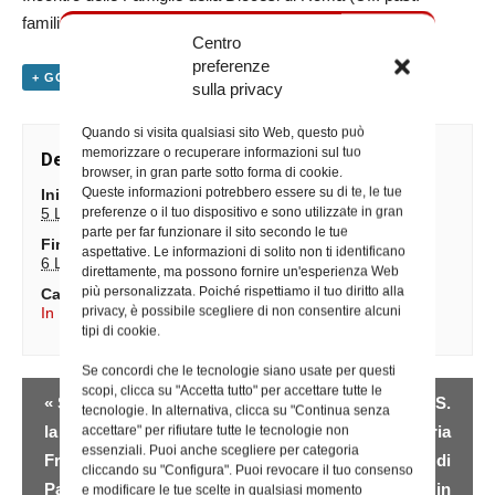
familiare)
Centro
preferenze
+ GOOGLE CALENDAR
+ ESPORTA IN ICAL
sulla privacy
Quando si visita qualsiasi sito Web, questo può
memorizzare o recuperare informazioni sul tuo
Dettagli
browser, in gran parte sotto forma di cookie.
Queste informazioni potrebbero essere su di te, le tue
Inizio:
preferenze o il tuo dispositivo e sono utilizzate in gran
5 Luglio 2025
parte per far funzionare il sito secondo le tue
Fine:
aspettative. Le informazioni di solito non ti identificano
6 Luglio 2025
direttamente, ma possono fornire un'esperienza Web
più personalizzata. Poiché rispettiamo il tuo diritto alla
Categorie Evento:
privacy, è possibile scegliere di non consentire alcuni
In Diocesi
,
Iniziative degli Uffici
tipi di cookie.
Se concordi che le tecnologie siano usate per questi
Evento
scopi, clicca su "Accetta tutto" per accettare tutte le
«
Santa Messa presso
Giubileo Parrocchia S.
tecnologie. In alternativa, clicca su "Continua senza
Navigazione
la parrocchia Santi
Giovanni Maria
accettare" per rifiutare tutte le tecnologie non
essenziali. Puoi anche scegliere per categoria
Francesco e Caterina
Vianney – Basilica di
cliccando su "Configura". Puoi revocare il tuo consenso
Patroni d’Italia
San Giovanni in
e modificare le tue scelte in qualsiasi momento