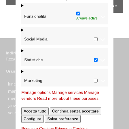
Laterano
»
Funzionalità
Always active
Social Media
Indirizzo
P.zza S. Giovanni in Laterano 6 00184 Roma
Statistiche
Orari
Marketing
lunedi:
7:45–13:45
martedi:
7:45–13:15 e 14:00-17:30
Manage options
Manage services
Manage
mercoledi:
7:45–13:15 e 14:00-17:30
vendors
Read more about these purposes
giovedi:
7:45–13:45
Accetta tutto
Continua senza accettare
venerdi:
7:45–13:45
Configura
Salva preferenze
Privacy e Cookies
Privacy e Cookies