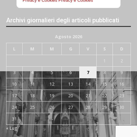
Privacy e Cookies
Privacy e Cookies
Archivi giornalieri degli articoli pubblicati
Agosto 2026
L
M
M
G
V
S
D
1
2
3
4
5
6
7
8
9
10
11
12
13
14
15
16
17
18
19
20
21
22
23
24
25
26
27
28
29
30
31
« Lug