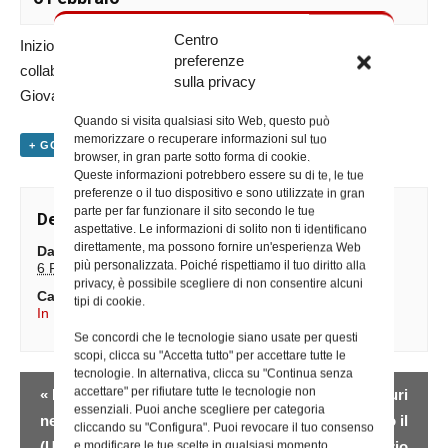
Centro
Inizio corso di formazione sulla Pastorale Digitale in
preferenze
collaborazione con l’Ist. E.M. – 10 incontri (Uff. Pastorale
sulla privacy
Giovanile)
Quando si visita qualsiasi sito Web, questo può
memorizzare o recuperare informazioni sul tuo
+ GOOGLE CALENDAR
+ ESPORTA IN ICAL
browser, in gran parte sotto forma di cookie.
Queste informazioni potrebbero essere su di te, le tue
preferenze o il tuo dispositivo e sono utilizzate in gran
parte per far funzionare il sito secondo le tue
Dettagli
aspettative. Le informazioni di solito non ti identificano
direttamente, ma possono fornire un'esperienza Web
Data:
più personalizzata. Poiché rispettiamo il tuo diritto alla
6 Febbraio
privacy, è possibile scegliere di non consentire alcuni
Categorie Evento:
tipi di cookie.
In Diocesi
,
Iniziative degli Uffici
Se concordi che le tecnologie siano usate per questi
scopi, clicca su "Accetta tutto" per accettare tutte le
tecnologie. In alternativa, clicca su "Continua senza
Evento
accettare" per rifiutare tutte le tecnologie non
«
Il pre-politico
Commissio per i futuri
essenziali. Puoi anche scegliere per categoria
Navigazione
nell’azione ecclesiale
presbiteri presso il
cliccando su "Configura". Puoi revocare il tuo consenso
(Uff. Cultura)
Pontificio Seminario
e modificare le tue scelte in qualsiasi momento