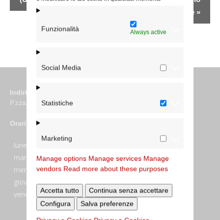
Romano Maggiore
»
Funzionalità
Always active
Social Media
Indirizzo
P.zza S. Giovanni in Laterano 6 00184 Roma
Statistiche
Orari
Marketing
lunedi:
7:45–13:45
martedi:
7:45–13:15 e 14:00-17:30
Manage options
Manage services
Manage
vendors
Read more about these purposes
mercoledi:
7:45–13:15 e 14:00-17:30
giovedi:
7:45–13:45
Accetta tutto
Continua senza accettare
venerdi:
7:45–13:45
Configura
Salva preferenze