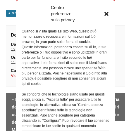
Centro
preferenze
+ GOOGLE CALENDAR
+ ESPORTA IN ICAL
sulla privacy
Quando si visita qualsiasi sito Web, questo può
Dettagli
memorizzare o recuperare informazioni sul tuo
browser, in gran parte sotto forma di cookie.
Data:
Queste informazioni potrebbero essere su di te, le tue
12 Ottobre 2025
preferenze o il tuo dispositivo e sono utilizzate in gran
Ora:
parte per far funzionare il sito secondo le tue
11:30
aspettative. Le informazioni di solito non ti identificano
direttamente, ma possono fornire un'esperienza Web
Categoria Evento:
più personalizzata. Poiché rispettiamo il tuo diritto alla
Vicario Generale
privacy, è possibile scegliere di non consentire alcuni
tipi di cookie.
Se concordi che le tecnologie siano usate per questi
Evento
«
Messa a Sant’Andrea
Messa a Santa Maria
scopi, clicca su "Accetta tutto" per accettare tutte le
Navigazione
tecnologie. In alternativa, clicca su "Continua senza
delle Fratte in
del Rosario ai Martiri
accettare" per rifiutare tutte le tecnologie non
occasione del Giubileo
Portuensi
»
essenziali. Puoi anche scegliere per categoria
cliccando su "Configura". Puoi revocare il tuo consenso
della Spiritualità
e modificare le tue scelte in qualsiasi momento
Mariana