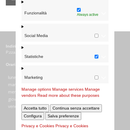
Funzionalità
Always active
Social Media
Indirizzo
P.zza S. Giovanni in Laterano 6 00184 Roma
Statistiche
Orari
lunedi:
7:45–13:45
Marketing
martedi:
7:45–13:15 e 14:00-17:30
Manage options
Manage services
Manage
mercoledi:
7:45–13:15 e 14:00-17:30
vendors
Read more about these purposes
giovedi:
7:45–13:45
venerdi:
7:45–13:45
Accetta tutto
Continua senza accettare
Configura
Salva preferenze
Privacy e Cookies
Privacy e Cookies