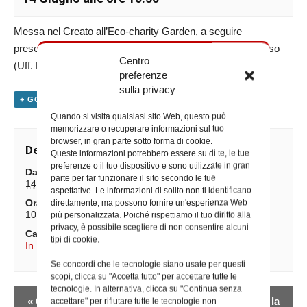
Messa nel Creato all’Eco-charity Garden, a seguire
presentazione del libro “Foto Lodando” di Anna Rita Lorusso
Centro
(Uff. Past. sociale)
preferenze
sulla privacy
+ GOOGLE CALENDAR
+ ESPORTA IN ICAL
Quando si visita qualsiasi sito Web, questo può
memorizzare o recuperare informazioni sul tuo
browser, in gran parte sotto forma di cookie.
Dettagli
Queste informazioni potrebbero essere su di te, le tue
preferenze o il tuo dispositivo e sono utilizzate in gran
Data:
parte per far funzionare il sito secondo le tue
14 Giugno
aspettative. Le informazioni di solito non ti identificano
Ora:
direttamente, ma possono fornire un'esperienza Web
10:30
più personalizzata. Poiché rispettiamo il tuo diritto alla
privacy, è possibile scegliere di non consentire alcuni
Categorie Evento:
tipi di cookie.
In Diocesi
,
Iniziative degli Uffici
Se concordi che le tecnologie siano usate per questi
scopi, clicca su "Accetta tutto" per accettare tutte le
tecnologie. In alternativa, clicca su "Continua senza
Evento
«
Giornata Mondiale
Santa Messa presso la
accettare" per rifiutare tutte le tecnologie non