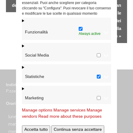
Navigazione
essenziali. Puoi anche scegliere per categoria
del donatore di sangue
parrocchia San
cliccando su "Configura". Puoi revocare il tuo consenso
Sebastiano fuori le
e modificare le tue scelte in qualsiasi momento
Mura in occasione dei
200 anni della
Funzionalità
Always active
fondazione
»
Social Media
Statistiche
Indirizzo
P.zza S. Giovanni in Laterano 6 00184 Roma
Marketing
Orari
Manage options
Manage services
Manage
lunedi:
7:45–13:45
vendors
Read more about these purposes
martedi:
7:45–13:15 e 14:00-17:30
Accetta tutto
Continua senza accettare
mercoledi:
7:45–13:15 e 14:00-17:30