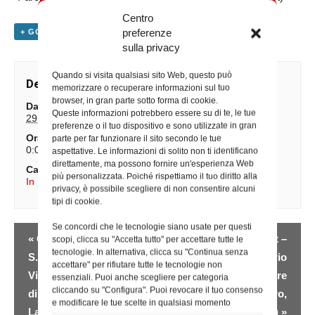
Centro
preferenze
+ GOOGLE CALENDAR
+ ESPORTA IN ICAL
sulla privacy
Quando si visita qualsiasi sito Web, questo può
Dettagli
memorizzare o recuperare informazioni sul tuo
browser, in gran parte sotto forma di cookie.
Data:
Queste informazioni potrebbero essere su di te, le tue
29 Marzo 2025
preferenze o il tuo dispositivo e sono utilizzate in gran
Ora:
parte per far funzionare il sito secondo le tue
0:00
aspettative. Le informazioni di solito non ti identificano
direttamente, ma possono fornire un'esperienza Web
Categorie Evento:
più personalizzata. Poiché rispettiamo il tuo diritto alla
In Diocesi
,
Iniziative degli Uffici
privacy, è possibile scegliere di non consentire alcuni
tipi di cookie.
Se concordi che le tecnologie siano usate per questi
Evento
«
Giubileo Parrocchia
Giubileo dello sport –
scopi, clicca su "Accetta tutto" per accettare tutte le
Navigazione
tecnologie. In alternativa, clicca su "Continua senza
S. Maria della
Pontificio Seminario
accettare" per rifiutare tutte le tecnologie non
Visitazione – Basilica
Romano Maggiore
essenziali. Puoi anche scegliere per categoria
cliccando su "Configura". Puoi revocare il tuo consenso
di San Giovanni in
(Sez. tempo libero,
e modificare le tue scelte in qualsiasi momento
Laterano
turismo e sport)
»