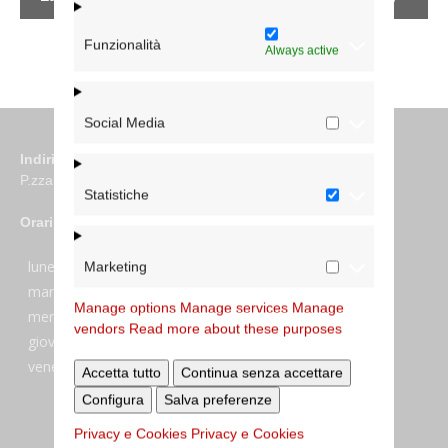
Funzionalità
Always active
Social Media
Indirizzo
P.zza S. Giovanni in Laterano 6 00184 Roma
Statistiche
Orari
lunedi:
7:45–13:45
Marketing
martedi:
7:45–13:15 e 14:00-17:30
Manage options
Manage services
Manage
mercoledi:
7:45–13:15 e 14:00-17:30
vendors
Read more about these purposes
giovedi:
7:45–13:45
venerdi:
7:45–13:45
Accetta tutto
Continua senza accettare
Configura
Salva preferenze
Privacy e Cookies
Privacy e Cookies