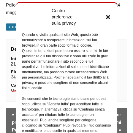
Pellegrinaggio Militare Internazionale a Lourdes dal 21 al 24
Centro
maggio (ORP)
preferenze
sulla privacy
+ GOOGLE CALENDAR
+ ESPORTA IN ICAL
Quando si visita qualsiasi sito Web, questo può
memorizzare o recuperare informazioni sul tuo
browser, in gran parte sotto forma di cookie.
Dettagli
Queste informazioni potrebbero essere su di te, le tue
preferenze o il tuo dispositivo e sono utilizzate in gran
Inizio:
parte per far funzionare il sito secondo le tue
21 Maggio alle ore 0:00
aspettative. Le informazioni di solito non ti identificano
Fine:
direttamente, ma possono fornire un'esperienza Web
24 Maggio alle ore 0:00
più personalizzata. Poiché rispettiamo il tuo diritto alla
privacy, è possibile scegliere di non consentire alcuni
Categoria Evento:
tipi di cookie.
Giornate di sensibilizzazione
Se concordi che le tecnologie siano usate per questi
scopi, clicca su "Accetta tutto" per accettare tutte le
tecnologie. In alternativa, clicca su "Continua senza
Evento
«
Veglia Ecumenica in
Fine corso Liturgia per
accettare" per rifiutare tutte le tecnologie non
Navigazione
essenziali. Puoi anche scegliere per categoria
preparazione alla
la Pastorale ed esami
cliccando su "Configura". Puoi revocare il tuo consenso
Pentecoste “insieme
finali
»
e modificare le tue scelte in qualsiasi momento