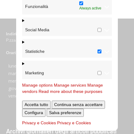
Funzionalità
Always active
Social Media
Indirizzo
P.zza S. Giovanni in Laterano 6 00184 Roma
Statistiche
Orari
lunedi:
7:45–13:45
Marketing
martedi:
7:45–13:15 e 14:00-17:30
mercoledi:
7:45–13:15 e 14:00-17:30
Manage options
Manage services
Manage
giovedi:
7:45–13:45
vendors
Read more about these purposes
venerdi:
7:45–13:45
Accetta tutto
Continua senza accettare
Configura
Salva preferenze
Privacy e Cookies
Privacy e Cookies
Archivi giornalieri degli articoli pubblicati