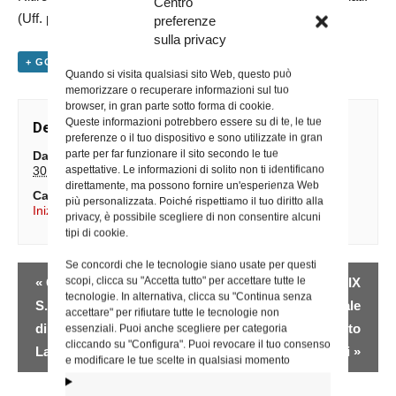
Centro
(Uff. per la Pastorale universitaria)
preferenze
sulla privacy
+ GOOGLE CALENDAR
+ ESPORTA IN ICAL
Quando si visita qualsiasi sito Web, questo può
memorizzare o recuperare informazioni sul tuo
browser, in gran parte sotto forma di cookie.
Queste informazioni potrebbero essere su di te, le tue
Dettagli
preferenze o il tuo dispositivo e sono utilizzate in gran
parte per far funzionare il sito secondo le tue
Data:
aspettative. Le informazioni di solito non ti identificano
30 Novembre 2025
direttamente, ma possono fornire un'esperienza Web
Categoria Evento:
più personalizzata. Poiché rispettiamo il tuo diritto alla
Iniziative degli Uffici
privacy, è possibile scegliere di non consentire alcuni
tipi di cookie.
Se concordi che le tecnologie siano usate per questi
Evento
scopi, clicca su "Accetta tutto" per accettare tutte le
«
Giubileo Parrocchia
Interviene al XIX
Navigazione
tecnologie. In alternativa, clicca su "Continua senza
S. Policarpo – Basilica
Congresso nazionale
accettare" per rifiutare tutte le tecnologie non
di San Giovanni in
del Movimento
essenziali. Puoi anche scegliere per categoria
cliccando su "Configura". Puoi revocare il tuo consenso
Laterano
Apostolico Ciechi
»
e modificare le tue scelte in qualsiasi momento