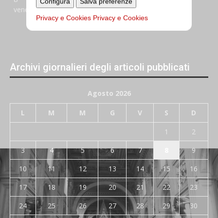
Configura
Salva preferenze
venerdi:
7:45–13:45
Privacy e Cookies
Privacy e Cookies
Archivi giornalieri degli articoli pubblicati
Agosto 2026
L
M
M
G
V
S
D
1
2
3
4
5
6
7
8
9
10
11
12
13
14
15
16
17
18
19
20
21
22
23
24
25
26
27
28
29
30