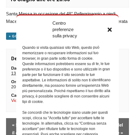
Santa Messa in occasione del 48° Pellegrinaggio a piedi
Macerata-Loreto presso lo Stadio “Helvia Recina” di Macerata
Centro
preferenze
sulla privacy
+ GOOGLE CALENDAR
+ ESPORTA IN ICAL
Quando si visita qualsiasi sito Web, questo può
memorizzare o recuperare informazioni sul tuo
Dettagli
browser, in gran parte sotto forma di cookie.
Queste informazioni potrebbero essere su di te, le tue
Data:
preferenze o il tuo dispositivo e sono utilizzate in gran
13 Giugno
parte per far funzionare il sito secondo le tue
aspettative. Le informazioni di solito non ti identificano
Ora:
direttamente, ma possono fornire un'esperienza Web
20:30
più personalizzata. Poiché rispettiamo il tuo diritto alla
Categoria Evento:
privacy, è possibile scegliere di non consentire alcuni
Vicario Generale
tipi di cookie.
Se concordi che le tecnologie siano usate per questi
scopi, clicca su "Accetta tutto" per accettare tutte le
Evento
tecnologie. In alternativa, clicca su "Continua senza
«
Santa Messa presso
Giornata Mondiale del
accettare" per rifiutare tutte le tecnologie non
Navigazione
il consultorio familiare
donatore di sangue
»
essenziali. Puoi anche scegliere per categoria