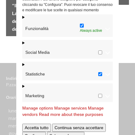
cliccando su "Configura". Puoi revocare il tuo consenso
“Il Centro La Famiglia –
e modificare le tue scelte in qualsiasi momento
La Pigna” in occasione
del 60° anniversario
Funzionalità
della fondazione
Always active
Social Media
Statistiche
Indirizzo
P.zza S. Giovanni in Laterano 6 00184 Roma
Marketing
Orari
Manage options
Manage services
Manage
lunedi:
7:45–13:45
vendors
Read more about these purposes
martedi:
7:45–13:15 e 14:00-17:30
mercoledi:
7:45–13:15 e 14:00-17:30
Accetta tutto
Continua senza accettare
giovedi:
7:45–13:45