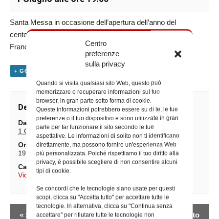
Santa Messa in occasione dell’apertura dell’anno del
centenario della nascita al cielo di Sant’Annibale Maria di
Centro
Francia
preferenze
sulla privacy
+ GOOGLE CALENDAR
+ ESPORTA IN ICAL
Quando si visita qualsiasi sito Web, questo può
memorizzare o recuperare informazioni sul tuo
browser, in gran parte sotto forma di cookie.
Dettagli
Queste informazioni potrebbero essere su di te, le tue
preferenze o il tuo dispositivo e sono utilizzate in gran
Data:
parte per far funzionare il sito secondo le tue
1 Giugno
aspettative. Le informazioni di solito non ti identificano
Ora:
direttamente, ma possono fornire un'esperienza Web
19:00
più personalizzata. Poiché rispettiamo il tuo diritto alla
privacy, è possibile scegliere di non consentire alcuni
Categoria Evento:
tipi di cookie.
Vicario Generale
Se concordi che le tecnologie siano usate per questi
scopi, clicca su "Accetta tutto" per accettare tutte le
tecnologie. In alternativa, clicca su "Continua senza
Evento
«
Santa Messa in
Incontro congiunto
accettare" per rifiutare tutte le tecnologie non