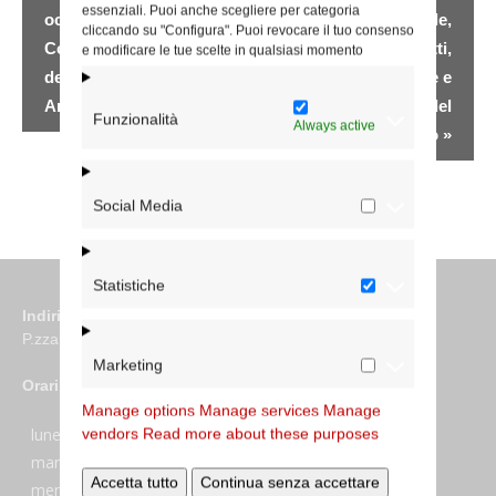
Navigazione
essenziali. Puoi anche scegliere per categoria
occasione del 30°
Consiglio presbiterale,
cliccando su "Configura". Puoi revocare il tuo consenso
Convegno Nazionale
Consiglio dei prefetti,
e modificare le tue scelte in qualsiasi momento
della Comunità Gesù
Consiglio pastorale e
Ama
direttori degli Uffici del
Funzionalità
Always active
Vicariato
»
Social Media
Statistiche
Indirizzo
P.zza S. Giovanni in Laterano 6 00184 Roma
Marketing
Orari
Manage options
Manage services
Manage
lunedi:
7:45–13:45
vendors
Read more about these purposes
martedi:
7:45–13:15 e 14:00-17:30
Accetta tutto
Continua senza accettare
mercoledi:
7:45–13:15 e 14:00-17:30