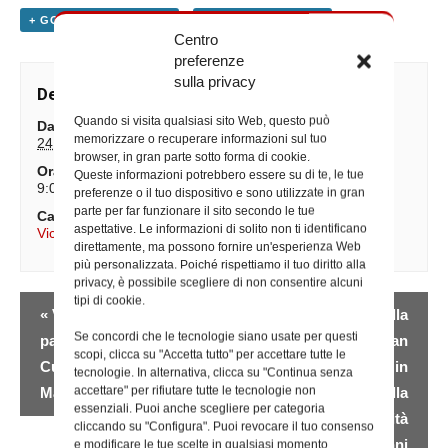
+ GOOGLE CALENDAR
+ ESPORTA IN ICAL
Centro
preferenze
sulla privacy
Dettagli
Quando si visita qualsiasi sito Web, questo può
Data:
memorizzare o recuperare informazioni sul tuo
24 Giugno 2025
browser, in gran parte sotto forma di cookie.
Ora:
Queste informazioni potrebbero essere su di te, le tue
9:00 - 13:00
preferenze o il tuo dispositivo e sono utilizzate in gran
parte per far funzionare il sito secondo le tue
Categoria Evento:
aspettative. Le informazioni di solito non ti identificano
Vicario Generale
direttamente, ma possono fornire un'esperienza Web
più personalizzata. Poiché rispettiamo il tuo diritto alla
privacy, è possibile scegliere di non consentire alcuni
Evento
tipi di cookie.
«
Visita pastorale alla
Santa Messa nella
Navigazione
Se concordi che le tecnologie siano usate per questi
parrocchia Sacro
basilica di San
scopi, clicca su "Accetta tutto" per accettare tutte le
Cuore di Gesù a Ponte
Giovanni in Laterano in
tecnologie. In alternativa, clicca su "Continua senza
accettare" per rifiutare tutte le tecnologie non
Mammolo
occasione della
essenziali. Puoi anche scegliere per categoria
Solennità della Natività
cliccando su "Configura". Puoi revocare il tuo consenso
di San Giovanni
e modificare le tue scelte in qualsiasi momento