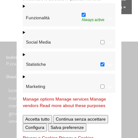
Battista
»
Funzionalità
Always active
Social Media
Indirizzo
P.zza S. Giovanni in Laterano 6 00184 Roma
Statistiche
Orari
Marketing
lunedi:
7:45–13:45
martedi:
7:45–13:15 e 14:00-17:30
Manage options
Manage services
Manage
mercoledi:
7:45–13:15 e 14:00-17:30
vendors
Read more about these purposes
giovedi:
7:45–13:45
Accetta tutto
Continua senza accettare
venerdi:
7:45–13:45
Configura
Salva preferenze
Privacy e Cookies
Privacy e Cookies