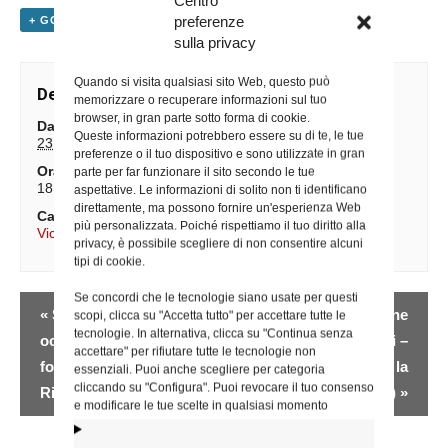
preferenze
+ GOOGLE CALENDAR
+ ESPORTA IN ICAL
sulla privacy
Quando si visita qualsiasi sito Web, questo può
Dettagli
memorizzare o recuperare informazioni sul tuo
browser, in gran parte sotto forma di cookie.
Data:
Queste informazioni potrebbero essere su di te, le tue
23 Ottobre 2025
preferenze o il tuo dispositivo e sono utilizzate in gran
Ora:
parte per far funzionare il sito secondo le tue
18:30
aspettative. Le informazioni di solito non ti identificano
direttamente, ma possono fornire un'esperienza Web
Categoria Evento:
più personalizzata. Poiché rispettiamo il tuo diritto alla
Vicario Generale
privacy, è possibile scegliere di non consentire alcuni
tipi di cookie.
Se concordi che le tecnologie siano usate per questi
Evento
«
Santa Messa in
Corso di formazione
scopi, clicca su "Accetta tutto" per accettare tutte le
Navigazione
tecnologie. In alternativa, clicca su "Continua senza
occasione del 150° di
base per catechisti –
accettare" per rifiutare tutte le tecnologie non
fondazione delle Suore
online (Uff. per la
essenziali. Puoi anche scegliere per categoria
cliccando su "Configura". Puoi revocare il tuo consenso
Riparatrici
Catechesi)
»
e modificare le tue scelte in qualsiasi momento