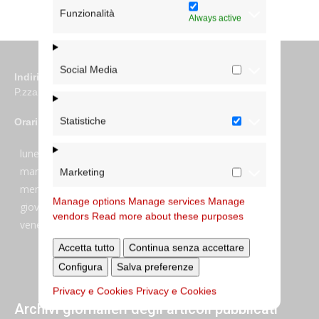
Funzionalità
Always active
Social Media
Indirizzo
P.zza S. Giovanni in Laterano 6 00184 Roma
Statistiche
Orari
lunedi:
7:45–13:45
martedi:
7:45–13:15 e 14:00-17:30
Marketing
mercoledi:
7:45–13:15 e 14:00-17:30
Manage options
Manage services
Manage
giovedi:
7:45–13:45
vendors
Read more about these purposes
venerdi:
7:45–13:45
Accetta tutto
Continua senza accettare
Configura
Salva preferenze
Privacy e Cookies
Privacy e Cookies
Archivi giornalieri degli articoli pubblicati