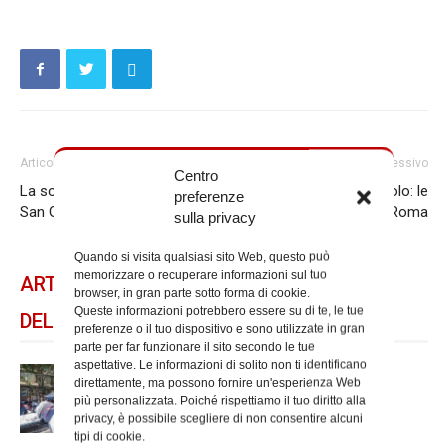
Articolo precedente
Articolo successivo
Centro
La solennità della Natività di
Santi Pietro e Paolo: le
preferenze
San Giovanni Battista
iniziative a Roma
sulla privacy
Quando si visita qualsiasi sito Web, questo può
memorizzare o recuperare informazioni sul tuo
ARTICOLI CORRELATI
browser, in gran parte sotto forma di cookie.
Queste informazioni potrebbero essere su di te, le tue
DELLO STESSO AUTORE
preferenze o il tuo dispositivo e sono utilizzate in gran
parte per far funzionare il sito secondo le tue
aspettative. Le informazioni di solito non ti identificano
Spin Time: la dichiarazione del
direttamente, ma possono fornire un'esperienza Web
cardinale vicario
più personalizzata. Poiché rispettiamo il tuo diritto alla
privacy, è possibile scegliere di non consentire alcuni
tipi di cookie.