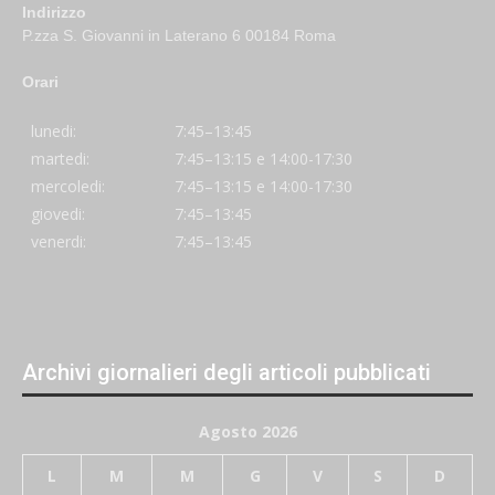
Indirizzo
P.zza S. Giovanni in Laterano 6 00184 Roma
Orari
lunedi:
7:45–13:45
martedi:
7:45–13:15 e 14:00-17:30
mercoledi:
7:45–13:15 e 14:00-17:30
giovedi:
7:45–13:45
venerdi:
7:45–13:45
Archivi giornalieri degli articoli pubblicati
Agosto 2026
L
M
M
G
V
S
D