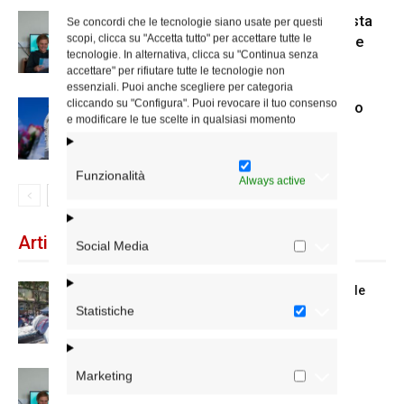
Scienze Applicate, la nuova proposta
Se concordi che le tecnologie siano usate per questi
scopi, clicca su "Accetta tutto" per accettare tutte le
dell’Istituto Paritario Sant’Apollinare
tecnologie. In alternativa, clicca su "Continua senza
accettare" per rifiutare tutte le tecnologie non
essenziali. Puoi anche scegliere per categoria
cliccando su "Configura". Puoi revocare il tuo consenso
Dal 28 al 31 agosto il pellegrinaggio
e modificare le tue scelte in qualsiasi momento
diocesano a Lourdes
Funzionalità
Always active
Articoli recenti
Social Media
Spin Time: la dichiarazione del cardinale
vicario
Statistiche
Marketing
Scienze Applicate, la nuova proposta
dell’Istituto Paritario Sant’Apollinare