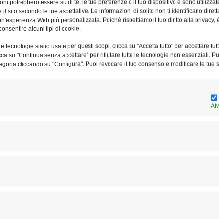
ni potrebbero essere su di te, le tue preferenze o il tuo dispositivo e sono utilizzat
, al civico 45 di via del Corso, colpita da un atto
e il sito secondo le tue aspettative. Le informazioni di solito non ti identificano dire
n'esperienza Web più personalizzata. Poiché rispettiamo il tuo diritto alla privacy, 
primere la vicinanza sua e di tutta la diocesi alla comunità,
consentire alcuni tipi di cookie.
e tecnologie siano usate per questi scopi, clicca su "Accetta tutto" per accettare tutt
licca su "Continua senza accettare" per rifiutare tutte le tecnologie non essenziali. 
egoria cliccando su "Configura". Puoi revocare il tuo consenso e modificare le tue s
Al
Articolo successivo
La Messa per i giornalisti a San Giuseppe dei
Falegnami