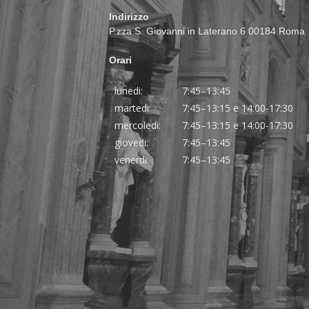
Indirizzo
P.zza S. Giovanni in Laterano 6 00184 Roma
Orari
lunedi:
7:45–13:45
martedi:
7:45–13:15 e 14:00-17:30
mercoledi:
7:45–13:15 e 14:00-17:30
giovedi:
7:45–13:45
venerdi:
7:45–13:45