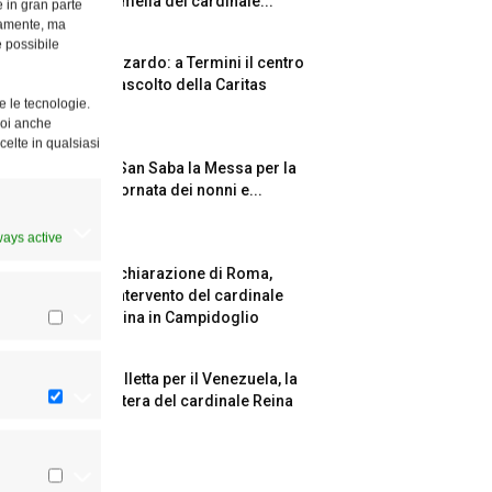
l’omelia del cardinale...
e in gran parte
ttamente, ma
è possibile
Azzardo: a Termini il centro
d’ascolto della Caritas
e le tecnologie.
Puoi anche
celte in qualsiasi
A San Saba la Messa per la
Giornata dei nonni e...
ways active
Dichiarazione di Roma,
l’intervento del cardinale
Reina in Campidoglio
Colletta per il Venezuela, la
lettera del cardinale Reina