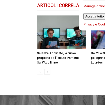
ARTICOLI CORRELATI
DELLO 
Manage optio
Accetta tutto
Privacy e Coo
Scienze Applicate, la nuova
Dal 28 al 
proposta dell’Istituto Paritario
pellegrin
Sant’Apollinare
Lourdes