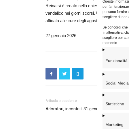
Queste informazio
Reina si è recato nella chiesa di Gesù e Maria
per far funzionar
possono fornire u
vandalico nei giorni scorsi. Una visita per es
scegliere di non 
affidata alle cure degli agostiniani scalzi.
Se concordi che l
In alternativa, c
27 gennaio 2026
scegliere per cat
momento
Funzionalità
Social Media
Articolo precedente
Statistiche
Adoratori, incontri il 31 gennaio
Marketing