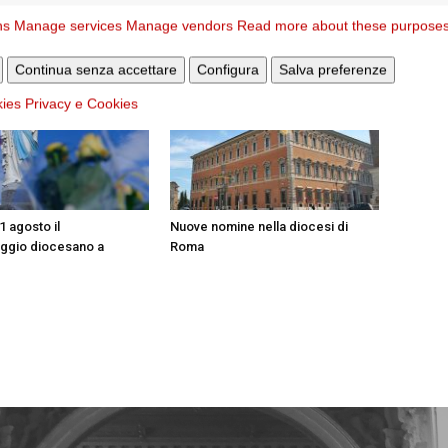
STESSO AUTORE
ns
Manage services
Manage vendors
Read more about these purpose
Continua senza accettare
Configura
Salva preferenze
kies
Privacy e Cookies
31 agosto il
Nuove nomine nella diocesi di
aggio diocesano a
Roma