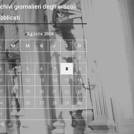
chivi giornalieri degli articoli
bblicati
Agosto 2026
L
M
M
G
V
S
D
1
2
3
4
5
6
7
8
9
0
11
12
13
14
15
16
7
18
19
20
21
22
23
4
25
26
27
28
29
30
1
Lug