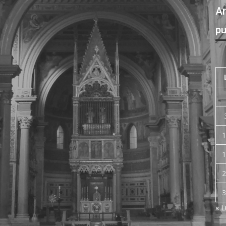
Ar
pu
1
1
2
3
« 