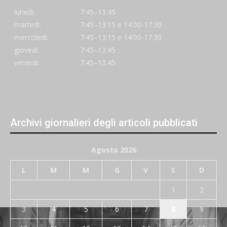
lunedi:
7:45–13:45
martedi:
7:45–13:15 e 14:00-17:30
mercoledi:
7:45–13:15 e 14:00-17:30
giovedi:
7:45–13:45
venerdi:
7:45–13:45
Archivi giornalieri degli articoli pubblicati
Agosto 2026
L
M
M
G
V
S
D
1
2
3
4
5
6
7
8
9