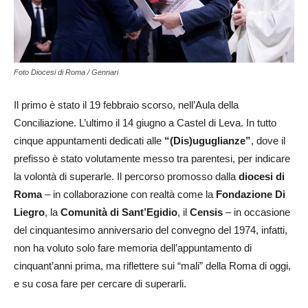
Foto Diocesi di Roma / Gennari
Il primo è stato il 19 febbraio scorso, nell’Aula della
Conciliazione. L’ultimo il 14 giugno a Castel di Leva. In tutto
cinque appuntamenti dedicati alle
“(Dis)uguglianze”
, dove il
prefisso è stato volutamente messo tra parentesi, per indicare
la volontà di superarle. Il percorso promosso dalla
diocesi di
Roma
– in collaborazione con realtà come la
Fondazione Di
Liegro
, la
Comunità di Sant’Egidio
, il
Censis
– in occasione
del cinquantesimo anniversario del convegno del 1974, infatti,
non ha voluto solo fare memoria dell’appuntamento di
cinquant’anni prima, ma riflettere sui “mali” della Roma di oggi,
e su cosa fare per cercare di superarli.