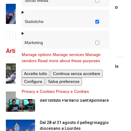
Social Media
Dal 28 al 31 agosto il pellegrinaggio
diocesano a Lourdes
Statistiche
Marketing
Articoli recenti
Manage options
Manage services
Manage
vendors
Read more about these purposes
Spin Time: la dichiarazione del cardinale
vicario
Accetta tutto
Continua senza accettare
Configura
Salva preferenze
Privacy e Cookies
Privacy e Cookies
Scienze Applicate, la nuova proposta
dell’Istituto Paritario Sant’Apollinare
Dal 28 al 31 agosto il pellegrinaggio
diocesano a Lourdes