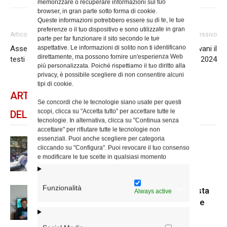
memorizzare o recuperare informazioni sul tuo
browser, in gran parte sotto forma di cookie.
Queste informazioni potrebbero essere su di te, le tue
preferenze o il tuo dispositivo e sono utilizzate in gran
Articolo precedente
Articolo successivo
parte per far funzionare il sito secondo le tue
aspettative. Le informazioni di solito non ti identificano
Assemblea diocesana: tutti i
Al maestro Nicola Piovani il
direttamente, ma possono fornire un'esperienza Web
testi degli interventi
Premio Achille Silvestrini 2024
più personalizzata. Poiché rispettiamo il tuo diritto alla
privacy, è possibile scegliere di non consentire alcuni
tipi di cookie.
ARTICOLI CORRELATI
Se concordi che le tecnologie siano usate per questi
scopi, clicca su "Accetta tutto" per accettare tutte le
DELLO STESSO AUTORE
tecnologie. In alternativa, clicca su "Continua senza
accettare" per rifiutare tutte le tecnologie non
essenziali. Puoi anche scegliere per categoria
Spin Time: la dichiarazione del
cliccando su "Configura". Puoi revocare il tuo consenso
cardinale vicario
e modificare le tue scelte in qualsiasi momento
Funzionalità
Scienze Applicate, la nuova proposta
Always active
dell’Istituto Paritario Sant’Apollinare