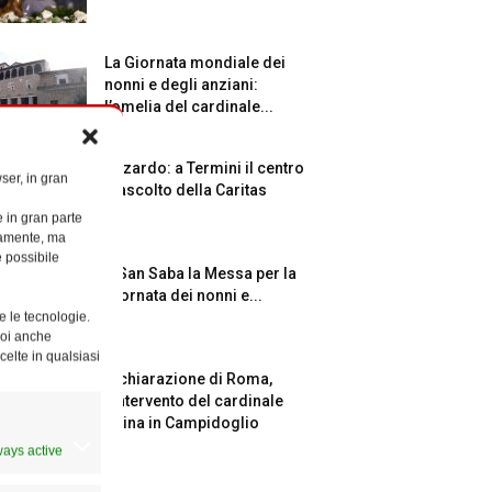
La Giornata mondiale dei
nonni e degli anziani:
l’omelia del cardinale...
Azzardo: a Termini il centro
ser, in gran
d’ascolto della Caritas
e in gran parte
ttamente, ma
è possibile
A San Saba la Messa per la
Giornata dei nonni e...
e le tecnologie.
Puoi anche
celte in qualsiasi
Dichiarazione di Roma,
l’intervento del cardinale
Reina in Campidoglio
ways active