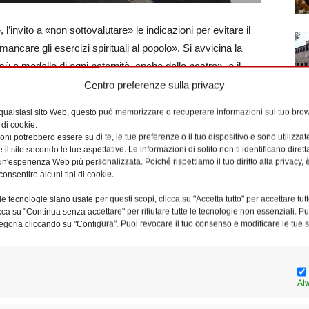
 l’invito a «non sottovalutare» le indicazioni per evitare il
 mancare gli esercizi spirituali al popolo». Si avvicina la
ù e modello di ogni paternità, anche della nostra», e il
ai sacerdoti e ai diaconi della diocesi di Roma. Un
Centro preferenze sulla privacy
etto in un momento tanto difficile, esprimendo «affetto e
 qualsiasi sito Web, questo può memorizzare o recuperare informazioni sul tuo brow
il nostro futuro – afferma il vicario – è la parola fiducia».
 di cookie.
ni potrebbero essere su di te, le tue preferenze o il tuo dispositivo e sono utilizzat
e il sito secondo le tue aspettative. Le informazioni di solito non ti identificano dire
are quanta dedizione avete verso i fedeli delle vostre
n'esperienza Web più personalizzata. Poiché rispettiamo il tuo diritto alla privacy, 
ni, agli ammalati e ai poveri, penso all’inventiva di voi
consentire alcuni tipi di cookie.
i modi più diversi per contattare i ragazzi, ma soprattutto a
e tecnologie siano usate per questi scopi, clicca su "Accetta tutto" per accettare tutt
ete a rischio di contagio, ai voi cappellani delle carceri.
licca su "Continua senza accettare" per rifiutare tutte le tecnologie non essenziali. 
egoria cliccando su "Configura". Puoi revocare il tuo consenso e modificare le tue s
, soprattutto dei volontari che non fanno mancare ai poveri
zioni attuali, la Chiesa di Roma continua con coraggio il suo
 purificare e attivando quella creatività che è segno di
Al