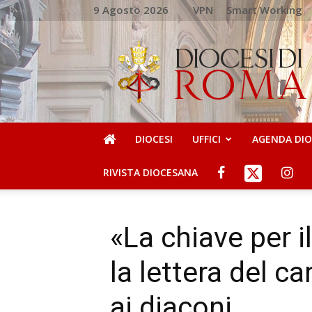
9 Agosto 2026
VPN
Smart Working
DIOCESI
DI
ROMA
DIOCESI
UFFICI
AGENDA DI
RIVISTA DIOCESANA
«La chiave per il
la lettera del ca
ai diaconi