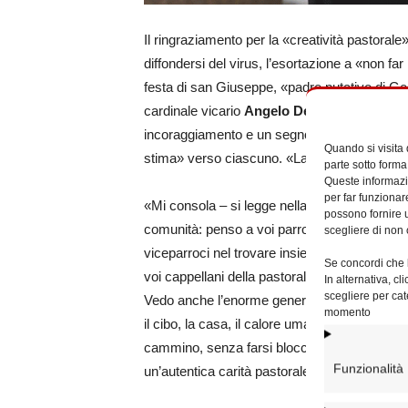
Il ringraziamento per la «creatività pastorale»,
diffondersi del virus, l’esortazione a «non far
festa di san Giuseppe, «padre putativo di Ges
cardinale vicario
Angelo De Donatis
scrive 
incoraggiamento e un segno di vicinanza e aff
Quando si visita
stima» verso ciascuno. «La chiave per leggere 
parte sotto forma
Queste informazio
per far funzionar
«Mi consola – si legge nella lettera – osserv
possono fornire u
comunità: penso a voi parroci vicini agli anzia
scegliere di non 
viceparroci nel trovare insieme ai catechisti 
Se concordi che l
voi cappellani della pastorale sanitaria, che si
In alternativa, c
scegliere per cat
Vedo anche l’enorme generosità di tanti laici
momento
il cibo, la casa, il calore umano. Nelle condi
cammino, senza farsi bloccare ma lasciandosi
Funzionalità
un’autentica carità pastorale».