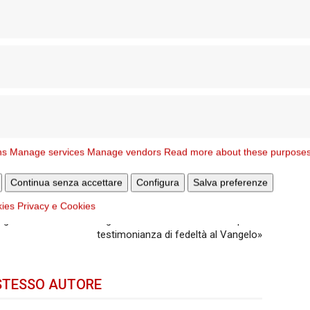
ns
Manage services
Manage vendors
Read more about these purpose
Continua senza accettare
Configura
Salva preferenze
Articolo successivo
kies
Privacy e Cookies
ng
Il grazie ai lavoratori di Roma «per la
testimonianza di fedeltà al Vangelo»
STESSO AUTORE