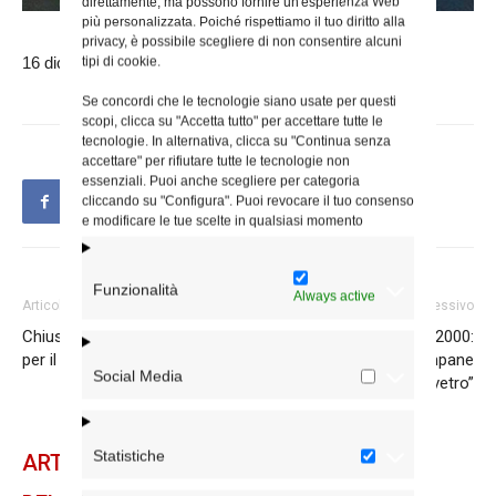
direttamente, ma possono fornire un'esperienza Web
più personalizzata. Poiché rispettiamo il tuo diritto alla
privacy, è possibile scegliere di non consentire alcuni
16 dicembre 2025
tipi di cookie.
Se concordi che le tecnologie siano usate per questi
scopi, clicca su "Accetta tutto" per accettare tutte le
tecnologie. In alternativa, clicca su "Continua senza
accettare" per rifiutare tutte le tecnologie non
essenziali. Puoi anche scegliere per categoria
cliccando su "Configura". Puoi revocare il tuo consenso
e modificare le tue scelte in qualsiasi momento
Funzionalità
Always active
Articolo precedente
Articolo successivo
Chiusure Uffici del Vicariato
Il cardinale Reina a Tv2000:
per il 22 e 23 dicembre
“Seminari non siano campane
Social Media
di vetro”
Statistiche
ARTICOLI CORRELATI