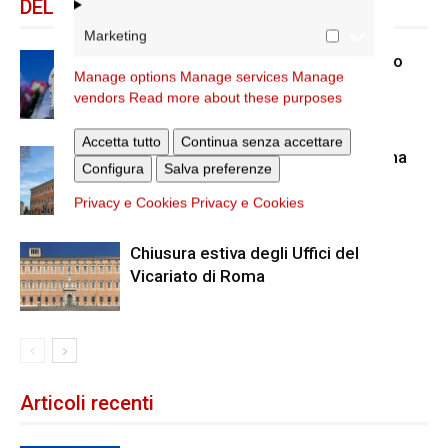
DELLO STESSO AUTORE
Marketing
Dal 28 al 31 agosto il pellegrinaggio
Manage options
Manage services
Manage
diocesano a Lourdes
vendors
Read more about these purposes
Accetta tutto
Continua senza accettare
Nuove nomine nella diocesi di Roma
Configura
Salva preferenze
Privacy e Cookies
Privacy e Cookies
Chiusura estiva degli Uffici del
Vicariato di Roma
Articoli recenti