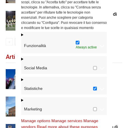
scopi, clicca su "Accetta tutto" per accettare tutte le
tecnologie. In alternativa, clicca su "Continua senza
accettare" per rifiutare tutte le tecnologie non
Us Acli Roma, cominciato il torneo di
essenziali. Puoi anche scegliere per categoria
calcio a 5 con le parrocchie
cliccando su "Configura". Puoi revocare il tuo consenso
e modificare le tue scelte in qualsiasi momento
Funzionalità
Always active
Articoli recenti
Social Media
Dal 28 al 31 agosto il pellegrinaggio
diocesano a Lourdes
Statistiche
Nuove nomine nella diocesi di Roma
Marketing
Manage options
Manage services
Manage
vendors
Read more about these purposes
Chiusura estiva degli Uffici del Vicariato di