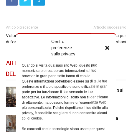
Articolo precedente
Articolo successivo
Volontariato in Caritas, il corso
La Settimana di preghiera per
Centro
di formazione
l’unità dei cristiani
preferenze
sulla privacy
ARTICOLI CORRELATI
Quando si visita qualsiasi sito Web, questo può
memorizzare o recuperare informazioni sul tuo
DELLO STESSO AUTORE
browser, in gran parte sotto forma di cookie.
Queste informazioni potrebbero essere su di te, le tue
preferenze o il tuo dispositivo e sono utilizzate in gran
A San Carlo al Corso mostra di Mcl sui
parte per far funzionare il sito secondo le tue
senza dimora
aspettative. Le informazioni di solito non ti identificano
direttamente, ma possono fornire un'esperienza Web
più personalizzata. Poiché rispettiamo il tuo diritto alla
privacy, è possibile scegliere di non consentire alcuni
Il nuovo accesso alla cripta di Santa
tipi di cookie.
Prisca
Se concordi che le tecnologie siano usate per questi