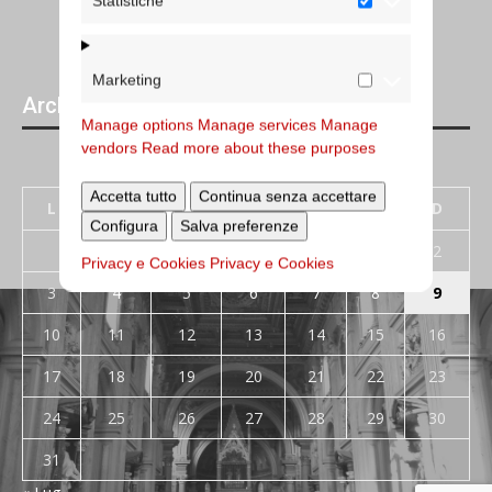
Statistiche
Marketing
Archivi giornalieri degli articoli pubblicati
Manage options
Manage services
Manage
vendors
Read more about these purposes
Agosto 2026
Accetta tutto
Continua senza accettare
L
M
M
G
V
S
D
Configura
Salva preferenze
1
2
Privacy e Cookies
Privacy e Cookies
3
4
5
6
7
8
9
10
11
12
13
14
15
16
17
18
19
20
21
22
23
24
25
26
27
28
29
30
31