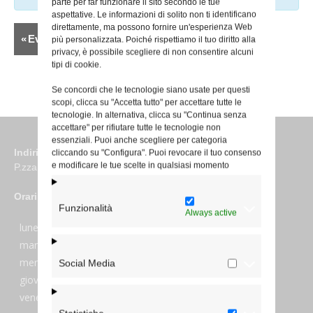
parte per far funzionare il sito secondo le tue
aspettative. Le informazioni di solito non ti identificano
direttamente, ma possono fornire un'esperienza Web
Elenco
«
Eventi precedenti
più personalizzata. Poiché rispettiamo il tuo diritto alla
Navigazione
privacy, è possibile scegliere di non consentire alcuni
tipi di cookie.
Eventi
Se concordi che le tecnologie siano usate per questi
scopi, clicca su "Accetta tutto" per accettare tutte le
tecnologie. In alternativa, clicca su "Continua senza
accettare" per rifiutare tutte le tecnologie non
essenziali. Puoi anche scegliere per categoria
Indirizzo
cliccando su "Configura". Puoi revocare il tuo consenso
e modificare le tue scelte in qualsiasi momento
P.zza S. Giovanni in Laterano 6 00184 Roma
Orari
Funzionalità
Always active
lunedi:
7:45–13:45
martedi:
7:45–13:15 e 14:00-17:30
mercoledi:
7:45–13:15 e 14:00-17:30
Social Media
giovedi:
7:45–13:45
venerdi:
7:45–13:45