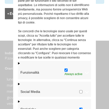
parte per far funzionare il sito secondo le tue
aspettative. Le informazioni di solito non ti identificano
direttamente, ma possono fornire un'esperienza Web
Elenco
«
Eventi precedenti
più personalizzata. Poiché rispettiamo il tuo diritto alla
Navigazione
privacy, è possibile scegliere di non consentire alcuni
tipi di cookie.
Eventi
Se concordi che le tecnologie siano usate per questi
scopi, clicca su "Accetta tutto" per accettare tutte le
tecnologie. In alternativa, clicca su "Continua senza
accettare" per rifiutare tutte le tecnologie non
essenziali. Puoi anche scegliere per categoria
Indirizzo
cliccando su "Configura". Puoi revocare il tuo consenso
e modificare le tue scelte in qualsiasi momento
P.zza S. Giovanni in Laterano 6 00184 Roma
Orari
Funzionalità
Always active
lunedi:
7:45–13:45
martedi:
7:45–13:15 e 14:00-17:30
mercoledi:
7:45–13:15 e 14:00-17:30
Social Media
giovedi:
7:45–13:45
venerdi:
7:45–13:45