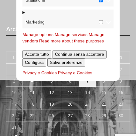
Statistiche
Marketing
Archivi giornalieri degli articoli pubblicati
Manage options
Manage services
Manage
vendors
Read more about these purposes
Agosto 2026
Accetta tutto
Continua senza accettare
L
M
M
G
V
S
D
Configura
Salva preferenze
1
2
Privacy e Cookies
Privacy e Cookies
3
4
5
6
7
8
9
10
11
12
13
14
15
16
17
18
19
20
21
22
23
24
25
26
27
28
29
30
31