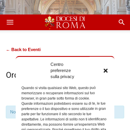
← Back to Eventi
Centro
preferenze
Ordo Viduarum
sulla privacy
Quando si visita qualsiasi sito Web, questo può
Prossimi Eventi
memorizzare o recuperare informazioni sul tuo
browser, in gran parte sotto forma di cookie.
Queste informazioni potrebbero essere su di te, le tue
preferenze o il tuo dispositivo e sono utilizzate in gran
Non sono stati trovati risultati.
parte per far funzionare il sito secondo le tue
aspettative. Le informazioni di solito non ti identificano
direttamente, ma possono fornire un'esperienza Web
più personalizzata. Poiché rispettiamo il tuo diritto alla