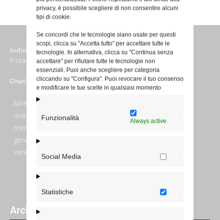
privacy, è possibile scegliere di non consentire alcuni
tipi di cookie.
Se concordi che le tecnologie siano usate per questi
scopi, clicca su "Accetta tutto" per accettare tutte le
Indirizzo
tecnologie. In alternativa, clicca su "Continua senza
P.zza S. Giovanni in Laterano 6 00184 Roma
accettare" per rifiutare tutte le tecnologie non
essenziali. Puoi anche scegliere per categoria
cliccando su "Configura". Puoi revocare il tuo consenso
Orari
e modificare le tue scelte in qualsiasi momento
lunedi:
7:45–13:45
martedi:
7:45–13:15 e 14:00-17:30
Funzionalità
Always active
mercoledi:
7:45–13:15 e 14:00-17:30
giovedi:
7:45–13:45
venerdi:
7:45–13:45
Social Media
Statistiche
Archivi giornalieri degli articoli pubblicati