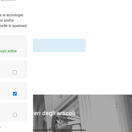
e le tecnologie.
Puoi anche
celte in qualsiasi
ways active
chivi giornalieri degli articoli
bblicati
s