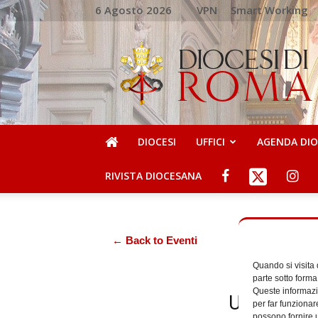
6 Agosto 2026
VPN
Smart Working
DIOCESI
DI
ROMA
DIOCESI
UFFICI
AGENDA DI
RIVISTA DIOCESANA
← Back to Eventi
Quando si visita
parte sotto forma
Queste informazio
Ufficio Lit
per far funzionar
possono fornire u