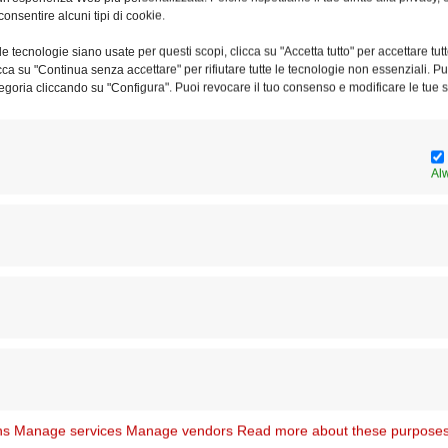
consentire alcuni tipi di cookie.
e tecnologie siano usate per questi scopi, clicca su "Accetta tutto" per accettare tutt
licca su "Continua senza accettare" per rifiutare tutte le tecnologie non essenziali. 
Prossimi Eventi
egoria cliccando su "Configura". Puoi revocare il tuo consenso e modificare le tue s
Al
Ar
pu
ns
Manage services
Manage vendors
Read more about these purpose