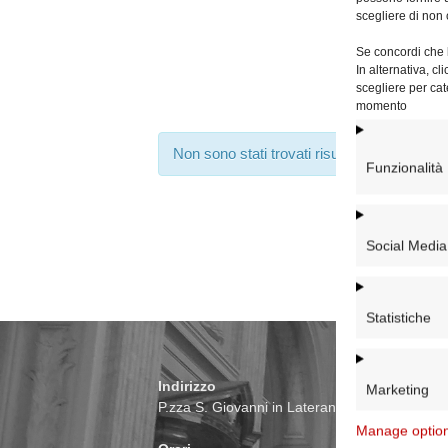
scegliere di non 
Se concordi che l
In alternativa, c
scegliere per cat
momento
Non sono stati trovati risultati.
Funzionalità
Social Media
Statistiche
Indirizzo
Marketing
P.zza S. Giovanni in Laterano 6 00184 Roma
Manage optio