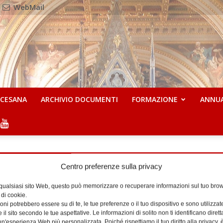
WebMail
OCESANA
ARCHIVIO DOCUMENTI
FORMAZIONE
ANNU
Centro preferenze sulla privacy
 qualsiasi sito Web, questo può memorizzare o recuperare informazioni sul tuo brow
 di cookie.
ni potrebbero essere su di te, le tue preferenze o il tuo dispositivo e sono utilizzat
urgico
e il sito secondo le tue aspettative. Le informazioni di solito non ti identificano dire
n'esperienza Web più personalizzata. Poiché rispettiamo il tuo diritto alla privacy, 