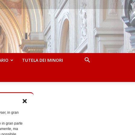
ARIO
TUTELA DEI MINORI
ser, in gran
e in gran parte
ttamente, ma
è possibile