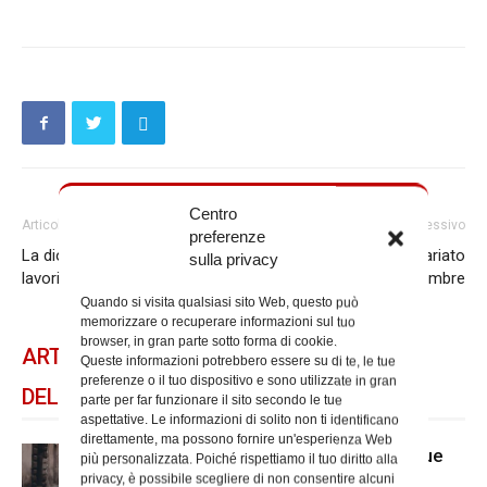
Centro
Articolo precedente
Articolo successivo
preferenze
La diocesi ed Enel Cuore per i
Chiusure Uffici del Vicariato
sulla privacy
lavori a Villa Glori
per il 22 e 23 dicembre
Quando si visita qualsiasi sito Web, questo può
memorizzare o recuperare informazioni sul tuo
browser, in gran parte sotto forma di cookie.
ARTICOLI CORRELATI
Queste informazioni potrebbero essere su di te, le tue
preferenze o il tuo dispositivo e sono utilizzate in gran
DELLO STESSO AUTORE
parte per far funzionare il sito secondo le tue
aspettative. Le informazioni di solito non ti identificano
direttamente, ma possono fornire un'esperienza Web
Caritas, “Quartieri solidali” prosegue
più personalizzata. Poiché rispettiamo il tuo diritto alla
ad agosto
privacy, è possibile scegliere di non consentire alcuni