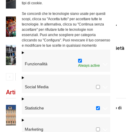
tipi di cookie.
Se concordi che le tecnologie siano usate per questi
Fino al 30 luglio le iscrizioni per la
scopi, clicca su "Accetta tutto" per accettare tutte le
tecnologie. In alternativa, clicca su "Continua senza
borsa di studio Caritas “Arte è vita”
accettare" per rifiutare tutte le tecnologie non
essenziali. Puoi anche scegliere per categoria
cliccando su "Configura". Puoi revocare il tuo consenso
e modificare le tue scelte in qualsiasi momento
Terremoto in Venezuela: la solidarietà
Funzionalità
Always active
Social Media
Articoli recenti
Chiusura estiva degli Uffici del Vicariato di
Statistiche
Roma
Marketing