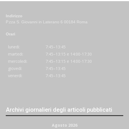
Indirizzo
P.zza S. Giovanni in Laterano 6 00184 Roma
Orari
lunedi:
7:45–13:45
martedi:
7:45–13:15 e 14:00-17:30
mercoledi:
7:45–13:15 e 14:00-17:30
giovedi:
7:45–13:45
venerdi:
7:45–13:45
Archivi giornalieri degli articoli pubblicati
Agosto 2026