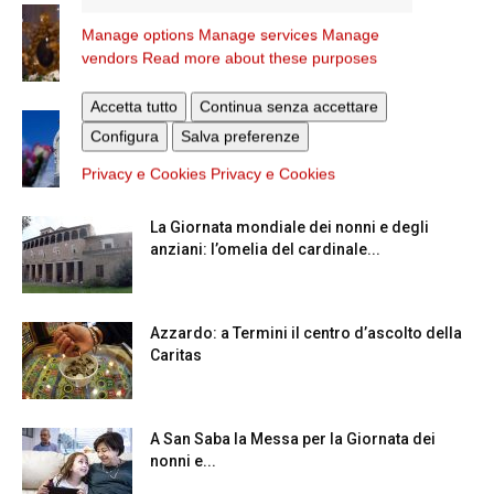
La Madonna della Neve a Santa Maria
Manage options
Manage services
Manage
Maggiore
vendors
Read more about these purposes
Accetta tutto
Continua senza accettare
Dal 28 al 31 agosto il pellegrinaggio
Configura
Salva preferenze
diocesano a Lourdes
Privacy e Cookies
Privacy e Cookies
La Giornata mondiale dei nonni e degli
anziani: l’omelia del cardinale...
Azzardo: a Termini il centro d’ascolto della
Caritas
A San Saba la Messa per la Giornata dei
nonni e...