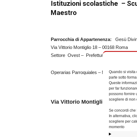
Istituzioni scolastiche – Sc
Maestro
Parrocchia di Appartenenza:
Gesù Divi
Via Vittorio Montiglio 18 – 00168 Roma
Settore Ovest – Prefettura XXXIV – 14ºMun
Quando si visita
Operarias Parroquiales – Magdalena Aulin
parte sotto forma
Queste informazio
per far funzionar
possono fornire u
scegliere di non 
Via Vittorio Montiglio 18 – 0016
Se concordi che l
In alternativa, c
scegliere per cat
momento