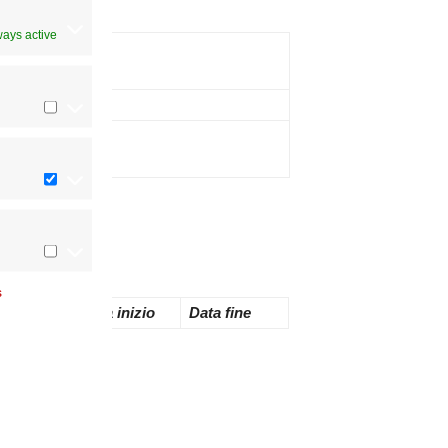
ways active
Note
vin-
s
Decreto
Data inizio
Data fine