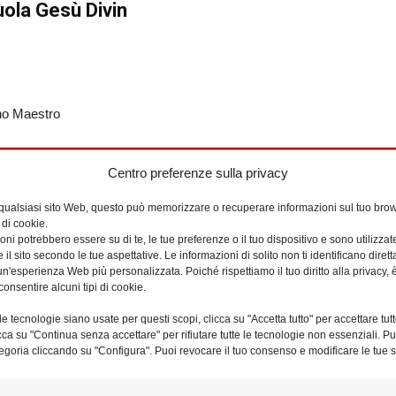
uola Gesù Divin
no Maestro
icipio – Trionfale
Centro preferenze sulla privacy
 qualsiasi sito Web, questo può memorizzare o recuperare informazioni sul tuo brow
a
 di cookie.
ni potrebbero essere su di te, le tue preferenze o il tuo dispositivo e sono utilizzat
e il sito secondo le tue aspettative. Le informazioni di solito non ti identificano dire
n'esperienza Web più personalizzata. Poiché rispettiamo il tuo diritto alla privacy, 
consentire alcuni tipi di cookie.
8 Roma
e tecnologie siano usate per questi scopi, clicca su "Accetta tutto" per accettare tutt
licca su "Continua senza accettare" per rifiutare tutte le tecnologie non essenziali. 
egoria cliccando su "Configura". Puoi revocare il tuo consenso e modificare le tue s