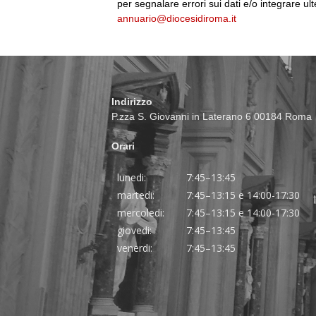
per segnalare errori sui dati e/o integrare ult
annuario@diocesidiroma.it
Indirizzo
P.zza S. Giovanni in Laterano 6 00184 Roma
Orari
lunedi:
7:45–13:45
martedi:
7:45–13:15 e 14:00-17:30
mercoledi:
7:45–13:15 e 14:00-17:30
giovedi:
7:45–13:45
venerdi:
7:45–13:45