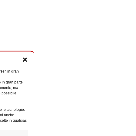
ser, in gran
e in gran parte
ttamente, ma
è possibile
e le tecnologie.
Puoi anche
celte in qualsiasi