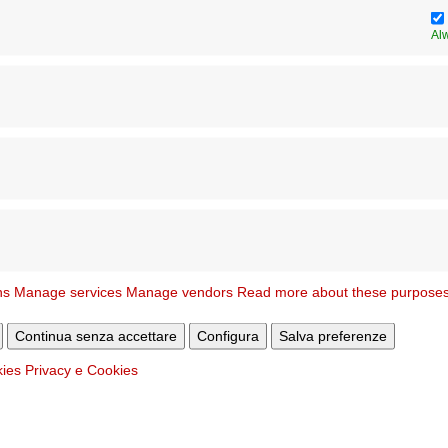
Al
Contatti
l
Sito WEB
www.coopaccoglienza.it/gesu-di
ola.gesudivinmaestro@gmail.com
maestro
ns
Manage services
Manage vendors
Read more about these purpose
Data nomina
N. 
Continua senza accettare
Configura
Salva preferenze
kies
Privacy e Cookies