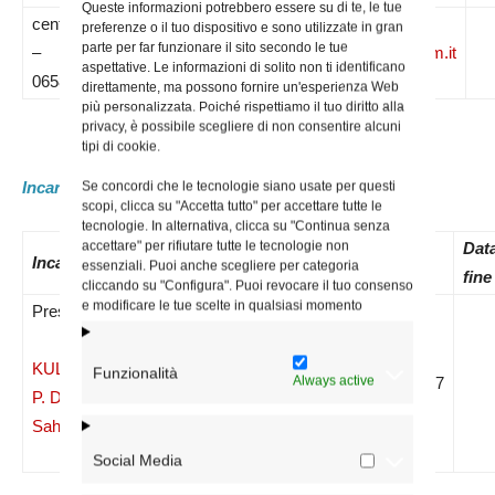
Queste informazioni potrebbero essere su di te, le tue
centralino
preferenze o il tuo dispositivo e sono utilizzate in gran
parte per far funzionare il sito secondo le tue
–
segreteria@marianum.it
www.marianum.it
aspettative. Le informazioni di solito non ti identificano
0658391601
direttamente, ma possono fornire un'esperienza Web
più personalizzata. Poiché rispettiamo il tuo diritto alla
privacy, è possibile scegliere di non consentire alcuni
tipi di cookie.
Incaricati attuali:
Se concordi che le tecnologie siano usate per questi
scopi, clicca su "Accetta tutto" per accettare tutte le
tecnologie. In alternativa, clicca su "Continua senza
accettare" per rifiutare tutte le tecnologie non
Data
N.
Data
Dat
Incaricato
essenziali. Puoi anche scegliere per categoria
nomina
Decreto
inizio
fine
cliccando su "Configura". Puoi revocare il tuo consenso
e modificare le tue scelte in qualsiasi momento
Preside –
KULANDAISAMY
Funzionalità
Always active
09/06/2017
444/2017
09/06/2017
P. Denis
Sahayaraj
Social Media