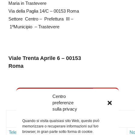
Maria in Trastevere
Via della Paglia 14/C – 00153 Roma
Settore Centro – Prefettura III –
1ºMunicipio – Trastevere
Viale Trenta Aprile 6 – 00153
Roma
Centro
preferenze
sulla privacy
Contatti
Quando si visita qualsiasi sito Web, questo può
memorizzare o recuperare informazioni sul tuo
browser, in gran parte sotto forma di cookie.
Telefoni
Mail
Sito WEB
No