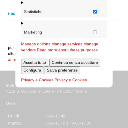
Statistiche
Facoltà:
Marketing
Manage options
Manage services
Manage
per segnalare errori sui dati e/o integrare
vendors
Read more about these purposes
ulteriori informazioni:
annuario@diocesidiroma.it
Accetta tutto
Continua senza accettare
Configura
Salva preferenze
Privacy e Cookies
Privacy e Cookies
Indirizzo
P.zza S. Giovanni in Laterano 6 00184 Roma
Orari
lunedi:
7:45–13:45
martedi:
7:45–13:15 e 14:00-17:30