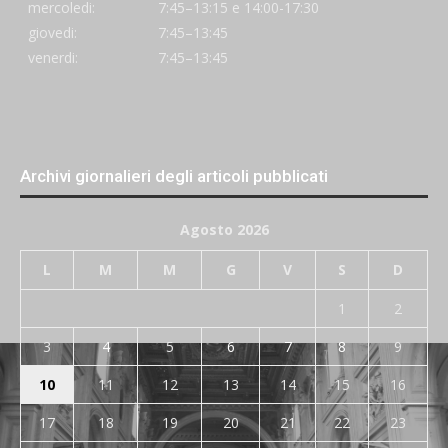
mercoledi:
7:45–13:15 e 14:00-17:30
giovedi:
7:45–13:45
venerdi:
7:45–13:45
Archivi giornalieri degli articoli pubblicati
Agosto 2026
L
M
M
G
V
S
D
1
2
3
4
5
6
7
8
9
10
11
12
13
14
15
16
17
18
19
20
21
22
23