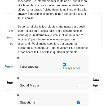
aspettative. Le informazioni di solito non ti identificano
direttamente, ma possono fornire un'esperienza Web
più personalizzata. Poiché rispettiamo il tuo diritto alla
privacy, è possibile scegliere di non consentire alcuni
Contatti
tipi di cookie.
Se concordi che le tecnologie siano usate per questi
Telefoni
Mail
Sito WEB
Note
scopi, clicca su "Accetta tutto" per accettare tutte le
tecnologie. In alternativa, clicca su "Continua senza
centralino –
accettare" per rifiutare tutte le tecnologie non
0630151
essenziali. Puoi anche scegliere per categoria
cliccando su "Configura". Puoi revocare il tuo consenso
e modificare le tue scelte in qualsiasi momento
Incaricati attuali:
Funzionalità
Always active
Data
N.
Data
Data
Incaricato
Social Media
nomina
Decreto
inizio
fine
Statistiche