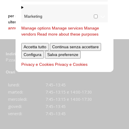
per segnalare errori sui dati e/o integrare
Marketing
ulteriori informazioni:
annuario@diocesidiroma.it
Manage options
Manage services
Manage
vendors
Read more about these purposes
Accetta tutto
Continua senza accettare
Indirizzo
Configura
Salva preferenze
P.zza S. Giovanni in Laterano 6 00184 Roma
Privacy e Cookies
Privacy e Cookies
Orari
lunedi:
7:45–13:45
martedi:
7:45–13:15 e 14:00-17:30
mercoledi:
7:45–13:15 e 14:00-17:30
giovedi:
7:45–13:45
venerdi:
7:45–13:45