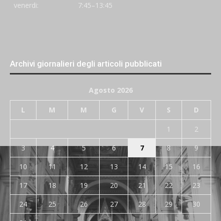
venerdi:
7:45–13:45
Archivi giornalieri degli articoli pubblicati
Agosto 2026
L
M
M
G
V
S
D
1
2
3
4
5
6
7
8
9
10
11
12
13
14
15
16
17
18
19
20
21
22
23
24
25
26
27
28
29
30