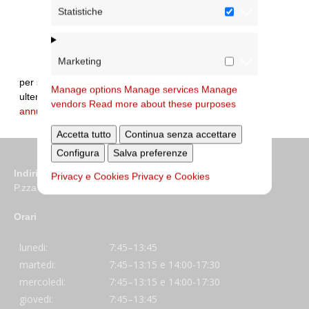
Statistiche
Marketing
per segnalare errori sui dati e/o integrare
Manage options
Manage services
Manage
ulteriori informazioni:
vendors
Read more about these purposes
annuario@diocesidiroma.it
Accetta tutto
Continua senza accettare
Configura
Salva preferenze
Indirizzo
Privacy e Cookies
Privacy e Cookies
P.zza S. Giovanni in Laterano 6 00184 Roma
Orari
lunedi:
7:45–13:45
martedi:
7:45–13:15 e 14:00-17:30
mercoledi:
7:45–13:15 e 14:00-17:30
giovedi:
7:45–13:45