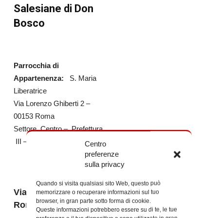
Salesiane di Don
Bosco
Parrocchia di
Appartenenza:
S. Maria
Liberatrice
Via Lorenzo Ghiberti 2 –
00153 Roma
Settore Centro – Prefettura
III – 1ºMunicipio – Ripa
Centro
preferenze
sulla privacy
Quando si visita qualsiasi sito Web, questo può
Via Ginori 10 – 00153
memorizzare o recuperare informazioni sul tuo
browser, in gran parte sotto forma di cookie.
Roma
Queste informazioni potrebbero essere su di te, le tue