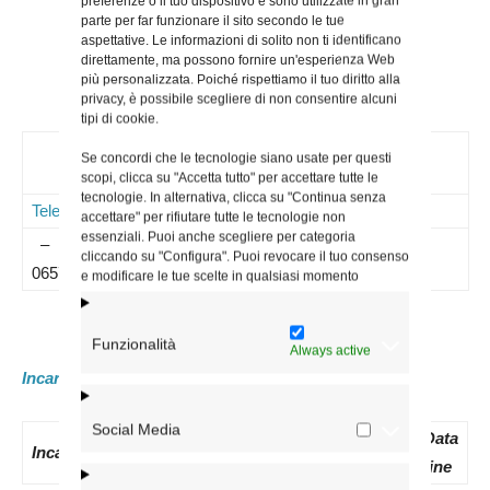
preferenze o il tuo dispositivo e sono utilizzate in gran
parte per far funzionare il sito secondo le tue
aspettative. Le informazioni di solito non ti identificano
direttamente, ma possono fornire un'esperienza Web
più personalizzata. Poiché rispettiamo il tuo diritto alla
privacy, è possibile scegliere di non consentire alcuni
tipi di cookie.
Contatti
Se concordi che le tecnologie siano usate per questi
scopi, clicca su "Accetta tutto" per accettare tutte le
tecnologie. In alternativa, clicca su "Continua senza
Telefoni
Mail
Sito WEB
Note
accettare" per rifiutare tutte le tecnologie non
essenziali. Puoi anche scegliere per categoria
–
cliccando su "Configura". Puoi revocare il tuo consenso
065746391
e modificare le tue scelte in qualsiasi momento
Funzionalità
Always active
Incaricati attuali:
Social Media
Data
N.
Data
Data
Incaricato
nomina
Decreto
inizio
fine