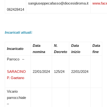
sangiuseppecafasso@diocesidiroma.it
www.fac
062428414
Incaricati attuali:
Data
N.
Data
Data
Incaricato
nomina
Decreto
inizio
fine
Parroco –
SARACINO
22/01/2024
125/24
22/01/2024
P. Gaetano
Vicario
parrocchiale
–