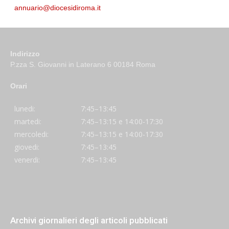
annuario@diocesidiroma.it
Indirizzo
P.zza S. Giovanni in Laterano 6 00184 Roma
Orari
lunedi:
7:45–13:45
martedi:
7:45–13:15 e 14:00-17:30
mercoledi:
7:45–13:15 e 14:00-17:30
giovedi:
7:45–13:45
venerdi:
7:45–13:45
Archivi giornalieri degli articoli pubblicati