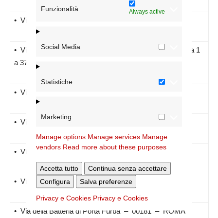
Funzionalità
Always active
• Via Fausto Pesci – 00177 – ROMA
Social Media
• Via Columella – 00175 – ROMA ( numeri dispari da 1
a 37 )
Statistiche
• Via Cibele – 00175 – ROMA
Marketing
• Via dei Ciceri – 00175 – ROMA
Manage options
Manage services
Manage
vendors
Read more about these purposes
• Via Camillo Manfroni – 00177 – ROMA
Accetta tutto
Continua senza accettare
• Via Beniamino Costantini – 00177 – ROMA
Configura
Salva preferenze
Privacy e Cookies
Privacy e Cookies
• Via della Batteria di Porta Furba – 00181 – ROMA