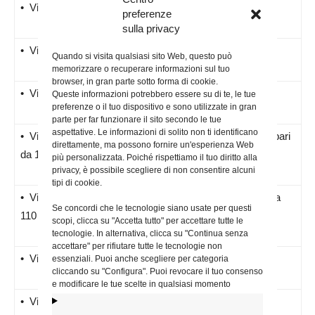
• Via degli Ortensi – 00175 – ROMA
preferenze
sulla privacy
• Via degli Oppii – 00181 – ROMA
Quando si visita qualsiasi sito Web, questo può
memorizzare o recuperare informazioni sul tuo
browser, in gran parte sotto forma di cookie.
• Via Ugo Niutta – 00177 – ROMA
Queste informazioni potrebbero essere su di te, le tue
preferenze o il tuo dispositivo e sono utilizzate in gran
parte per far funzionare il sito secondo le tue
aspettative. Le informazioni di solito non ti identificano
• Via di Torpignattara – 00177 – ROMA ( numeri dispari
direttamente, ma possono fornire un'esperienza Web
da 183 in poi )
più personalizzata. Poiché rispettiamo il tuo diritto alla
privacy, è possibile scegliere di non consentire alcuni
tipi di cookie.
• Via di Centocelle – 00177 – ROMA ( numeri pari da
Se concordi che le tecnologie siano usate per questi
110 a 238 )
scopi, clicca su "Accetta tutto" per accettare tutte le
tecnologie. In alternativa, clicca su "Continua senza
accettare" per rifiutare tutte le tecnologie non
• Via Gaetano Salvemini – 00177 – ROMA
essenziali. Puoi anche scegliere per categoria
cliccando su "Configura". Puoi revocare il tuo consenso
e modificare le tue scelte in qualsiasi momento
• Via Filippo Re – 00174 – ROMA ( numeri pari )