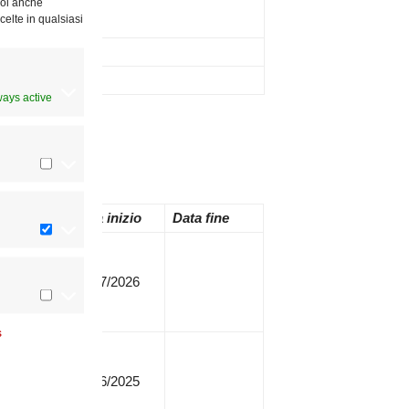
Puoi anche
celte in qualsiasi
Note
ways active
Decreto
Data inizio
Data fine
4-26
14/07/2026
s
3-25
19/06/2025