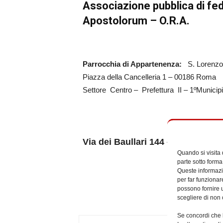
Associazione pubblica di fe
Apostolorum – O.R.A.
Parrocchia di Appartenenza:
S. Lorenz
Piazza della Cancelleria 1 – 00186 Roma
Settore Centro – Prefettura II – 1ºMunicip
Via dei Baullari 144 – 00186 Rom
Quando si visita
parte sotto forma
Queste informazio
per far funzionar
possono fornire u
scegliere di non 
Se concordi che l