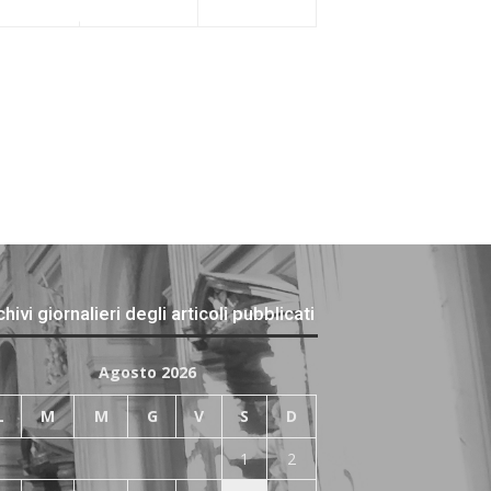
hivi giornalieri degli articoli pubblicati
Agosto 2026
L
M
M
G
V
S
D
1
2