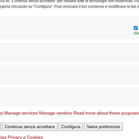
licca su "Continua senza accettare" per rifiutare tutte le tecnologie non essenziali. 
egoria cliccando su "Configura". Puoi revocare il tuo consenso e modificare le tue s
l
Sito WEB
www.operareginaapostolorum.it
Al
Data nomina
N. 
14/07/2026
314
ns
Manage services
Manage vendors
Read more about these purpose
Continua senza accettare
Configura
Salva preferenze
19/06/2025
264
kies
Privacy e Cookies