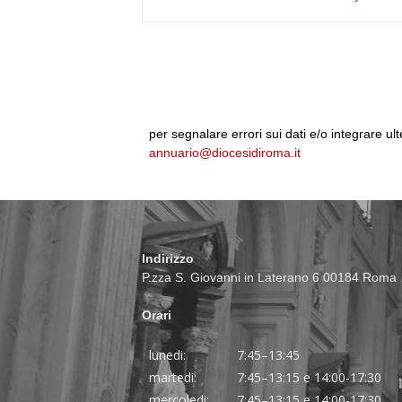
per segnalare errori sui dati e/o integrare ult
annuario@diocesidiroma.it
Indirizzo
P.zza S. Giovanni in Laterano 6 00184 Roma
Orari
lunedi:
7:45–13:45
martedi:
7:45–13:15 e 14:00-17:30
mercoledi:
7:45–13:15 e 14:00-17:30