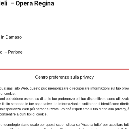
deli – Opera Regina
o in Damaso
io – Parione
Centro preferenze sulla privacy
a
 qualsiasi sito Web, questo può memorizzare o recuperare informazioni sul tuo brow
 di cookie.
ni potrebbero essere su di te, le tue preferenze o il tuo dispositivo e sono utilizzat
e il sito secondo le tue aspettative. Le informazioni di solito non ti identificano dire
n'esperienza Web più personalizzata. Poiché rispettiamo il tuo diritto alla privacy, 
consentire alcuni tipi di cookie.
e tecnologie siano usate per questi scopi, clicca su "Accetta tutto" per accettare tutt
Contatti