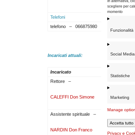
In alternativa, c
scegliere per cat
momento
Telefoni
Mai
telefono – 066875980
Funzionalità
Social Media
Incaricati attuali:
Incaricato
Statistiche
Rettore –
CALEFFI Don Simone
Marketing
Manage optio
Assistente spirituale –
Accetta tutto
NARDIN Don Franco
Privacy e Coo