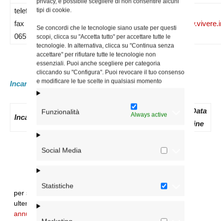
privacy, è possibile scegliere di non consentire alcuni
telefono e
tipi di cookie.
fax –
associazioneviverein@gmail.com
www.vivere.i
Se concordi che le tecnologie siano usate per questi
0659640096
scopi, clicca su "Accetta tutto" per accettare tutte le
tecnologie. In alternativa, clicca su "Continua senza
accettare" per rifiutare tutte le tecnologie non
essenziali. Puoi anche scegliere per categoria
cliccando su "Configura". Puoi revocare il tuo consenso
e modificare le tue scelte in qualsiasi momento
Incaricati attuali:
Data
N.
Data
Data
Funzionalità
Always active
Incaricato
nomina
Decreto
inizio
fine
Social Media
Statistiche
per segnalare errori sui dati e/o integrare
ulteriori informazioni:
annuario@diocesidiroma.it