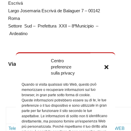
Escrivá
Largo Josemaria Escrivá de Balaguer 7 – 00142
Roma
Settore Sud – Prefettura XXII – 8ºMunicipio –
Ardeatino
Centro
Via Andrea Solario 91 – 00142 Roma
preferenze
sulla privacy
Quando si visita qualsiasi sito Web, questo può
memorizzare o recuperare informazioni sul tuo
browser, in gran parte sotto forma di cookie.
Queste informazioni potrebbero essere su di te, le tue
preferenze o il tuo dispositivo e sono utilizzate in gran
parte per far funzionare il sito secondo le tue
Contatti
aspettative. Le informazioni di solito non ti identificano
direttamente, ma possono fornire un'esperienza Web
più personalizzata. Poiché rispettiamo il tuo diritto alla
Telefoni
Mail
Sito WEB