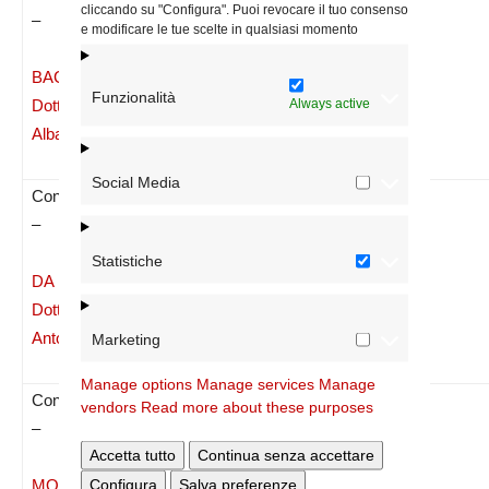
cliccando su "Configura". Puoi revocare il tuo consenso
–
e modificare le tue scelte in qualsiasi momento
BACCARINI
14/01/2025
120-25
18/11/2024
Funzionalità
Always active
Dott.ssa
Albarosa
Social Media
Consigliere
–
Statistiche
DA PRA
14/01/2025
120-25
18/11/2024
Dott.ssa
Antonella
Marketing
Manage options
Manage services
Manage
Consigliere
vendors
Read more about these purposes
–
Accetta tutto
Continua senza accettare
14/01/2025
120-25
18/11/2024
Configura
Salva preferenze
MOSCHETTI