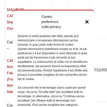
MALVEZZI
14/01/2025
120-25
18/11/2024
CAMPEGGI
Centro
preferenze
March. Dott.
sulla privacy
Giuliano
Quando si visita qualsiasi sito Web, questo può
memorizzare o recuperare informazioni sul tuo
Cappellano
browser, in gran parte sotto forma di cookie.
–
Queste informazioni potrebbero essere su di te, le tue
preferenze o il tuo dispositivo e sono utilizzate in gran
parte per far funzionare il sito secondo le tue
CAPANNI
aspettative. Le informazioni di solito non ti identificano
direttamente, ma possono fornire un'esperienza Web
Mons.
25/01/2022
168/22
08/12/2021
07/12/20
più personalizzata. Poiché rispettiamo il tuo diritto alla
Fabrizio
privacy, è possibile scegliere di non consentire alcuni
(Forlì-
tipi di cookie.
Bertinoro –
Se concordi che le tecnologie siano usate per questi
Italia )
scopi, clicca su "Accetta tutto" per accettare tutte le
tecnologie. In alternativa, clicca su "Continua senza
accettare" per rifiutare tutte le tecnologie non
essenziali. Puoi anche scegliere per categoria
Consigliere