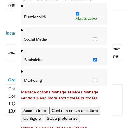
066865858
Funzionalità
Always active
Incaricati attuali:
Social Media
Data
N.
Data
Data
Incaricato
nomina
Decreto
inizio
fine
Statistiche
Orari:
Marketing
Chiesa aperta nei giorni feriali dalle 17,30 alle 19,00.
Manage options
Manage services
Manage
Domenica dalle 10,30 alle 12,00. Messa festiva alle ore
vendors
Read more about these purposes
10,30. Nei giorni feriali S. Rosario ore 17,30. Vespri ore
Accetta tutto
Continua senza accettare
18,00.
Configura
Salva preferenze
Privacy e Cookies
Privacy e Cookies