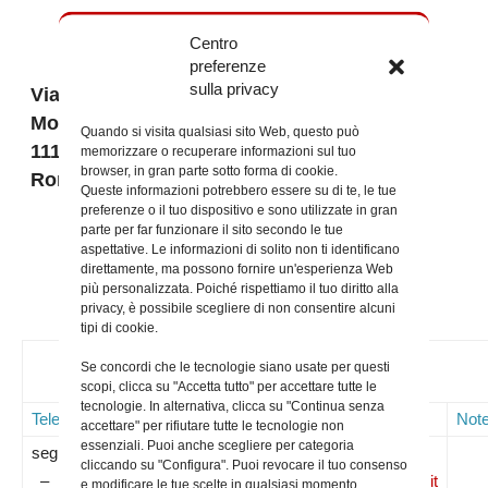
Centro
preferenze
sulla privacy
Via
Monserrato
Quando si visita qualsiasi sito Web, questo può
111 – 00186
memorizzare o recuperare informazioni sul tuo
browser, in gran parte sotto forma di cookie.
Roma
Queste informazioni potrebbero essere su di te, le tue
preferenze o il tuo dispositivo e sono utilizzate in gran
parte per far funzionare il sito secondo le tue
aspettative. Le informazioni di solito non ti identificano
direttamente, ma possono fornire un'esperienza Web
più personalizzata. Poiché rispettiamo il tuo diritto alla
privacy, è possibile scegliere di non consentire alcuni
tipi di cookie.
Contatti
Se concordi che le tecnologie siano usate per questi
scopi, clicca su "Accetta tutto" per accettare tutte le
tecnologie. In alternativa, clicca su "Continua senza
Telefoni
Mail
Sito WEB
Not
accettare" per rifiutare tutte le tecnologie non
essenziali. Puoi anche scegliere per categoria
segreteria
cliccando su "Configura". Puoi revocare il tuo consenso
–
www.arciconfraternitasantacaterina.it
e modificare le tue scelte in qualsiasi momento