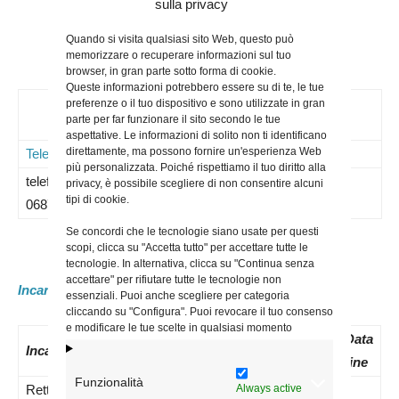
sulla privacy
Quando si visita qualsiasi sito Web, questo può
memorizzare o recuperare informazioni sul tuo
browser, in gran parte sotto forma di cookie.
Queste informazioni potrebbero essere su di te, le tue
Contatti
preferenze o il tuo dispositivo e sono utilizzate in gran
parte per far funzionare il sito secondo le tue
aspettative. Le informazioni di solito non ti identificano
direttamente, ma possono fornire un'esperienza Web
Telefoni
Mail
Sito WEB
Note
più personalizzata. Poiché rispettiamo il tuo diritto alla
telefono –
privacy, è possibile scegliere di non consentire alcuni
tipi di cookie.
0687752835
Se concordi che le tecnologie siano usate per questi
scopi, clicca su "Accetta tutto" per accettare tutte le
tecnologie. In alternativa, clicca su "Continua senza
accettare" per rifiutare tutte le tecnologie non
Incaricati attuali:
essenziali. Puoi anche scegliere per categoria
cliccando su "Configura". Puoi revocare il tuo consenso
e modificare le tue scelte in qualsiasi momento
Data
N.
Data
Data
Incaricato
nomina
Decreto
inizio
fine
Funzionalità
Always active
Rettore –