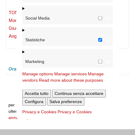
TONELLO
Social Media
Mons.
07/03/2014
285/14
07/03/2014
Giuseppe
Angelo Maria
Statistiche
Marketing
Orari:
Manage options
Manage services
Manage
vendors
Read more about these purposes
Accetta tutto
Continua senza accettare
Configura
Salva preferenze
per segnalare errori sui dati e/o integrare
ulteriori informazioni:
Privacy e Cookies
Privacy e Cookies
annuario@diocesidiroma.it