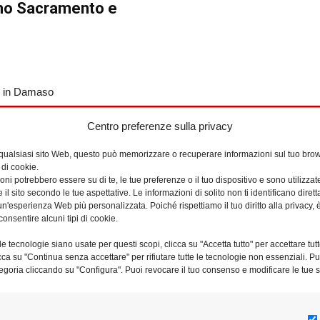
mo Sacramento e
o in Damaso
Centro preferenze sulla privacy
io – Parione
 qualsiasi sito Web, questo può memorizzare o recuperare informazioni sul tuo brow
 di cookie.
ni potrebbero essere su di te, le tue preferenze o il tuo dispositivo e sono utilizzat
e il sito secondo le tue aspettative. Le informazioni di solito non ti identificano dire
a
n'esperienza Web più personalizzata. Poiché rispettiamo il tuo diritto alla privacy, 
consentire alcuni tipi di cookie.
e tecnologie siano usate per questi scopi, clicca su "Accetta tutto" per accettare tutt
licca su "Continua senza accettare" per rifiutare tutte le tecnologie non essenziali. 
egoria cliccando su "Configura". Puoi revocare il tuo consenso e modificare le tue s
Contatti