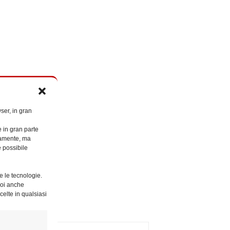
ser, in gran
e in gran parte
ttamente, ma
è possibile
e le tecnologie.
Puoi anche
celte in qualsiasi