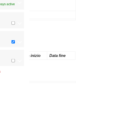
ways active
Note
Decreto
Data inizio
Data fine
s