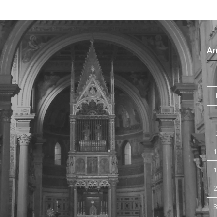
Arc
1
1
2
3