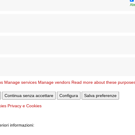
Al
l
Sito WEB
Data nomina
N. 
ns
Manage services
Manage vendors
Read more about these purpose
Continua senza accettare
Configura
Salva preferenze
kies
Privacy e Cookies
eriori informazioni: