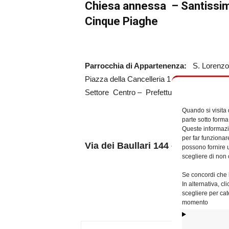
Chiesa annessa – Santissi
Cinque Piaghe
Parrocchia di Appartenenza:
S. Lorenz
Piazza della Cancelleria 1 – 00186 Roma
Settore Centro – Prefettura II – 1ºMunicip
Quando si visita
parte sotto forma
Queste informazio
per far funzionar
Via dei Baullari 144 – 00186 Rom
possono fornire u
scegliere di non 
Se concordi che l
In alternativa, c
scegliere per cat
momento