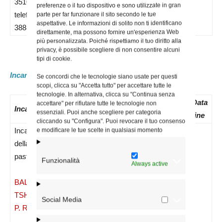
3510388516
preferenze o il tuo dispositivo e sono utilizzate in gran
telefono –
parte per far funzionare il sito secondo le tue
aspettative. Le informazioni di solito non ti identificano
3888745130
direttamente, ma possono fornire un'esperienza Web
più personalizzata. Poiché rispettiamo il tuo diritto alla
privacy, è possibile scegliere di non consentire alcuni
tipi di cookie.
Incaricati attuali:
Se concordi che le tecnologie siano usate per questi
scopi, clicca su "Accetta tutto" per accettare tutte le
tecnologie. In alternativa, clicca su "Continua senza
Data
N.
Data
Data
accettare" per rifiutare tutte le tecnologie non
Incaricato
essenziali. Puoi anche scegliere per categoria
nomina
Decreto
inizio
fine
cliccando su "Configura". Puoi revocare il tuo consenso
Incaricato
e modificare le tue scelte in qualsiasi momento
della cura
pastorale –
Funzionalità
Always active
01/09/2023
1253/23
01/09/2023
BALOWE
TSHIMANGA
Social Media
P. Roger