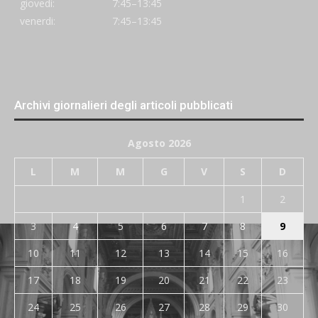
giovedi:
7:45–13:45
venerdi:
7:45–13:45
Archivi giornalieri degli articoli pubblicati
Agosto 2026
L
M
M
G
V
S
D
1
2
3
4
5
6
7
8
9
10
11
12
13
14
15
16
17
18
19
20
21
22
23
24
25
26
27
28
29
30