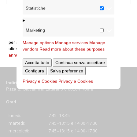
Statistiche
Marketing
per segnalare errori sui dati e/o integrare
Manage options
Manage services
Manage
ulteriori informazioni:
vendors
Read more about these purposes
annuario@diocesidiroma.it
Accetta tutto
Continua senza accettare
Configura
Salva preferenze
Privacy e Cookies
Privacy e Cookies
Indirizzo
P.zza S. Giovanni in Laterano 6 00184 Roma
Orari
lunedi:
7:45–13:45
martedi:
7:45–13:15 e 14:00-17:30
mercoledi:
7:45–13:15 e 14:00-17:30