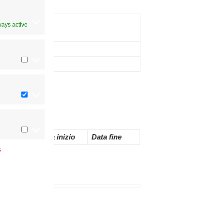
ways active
Note
Decreto
Data inizio
Data fine
s