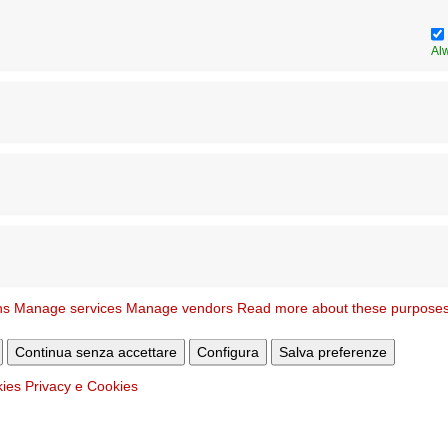
Contatti
Al
l
Sito WEB
www.ofm.org
Data nomina
N. 
ns
Manage services
Manage vendors
Read more about these purpose
Continua senza accettare
Configura
Salva preferenze
kies
Privacy e Cookies