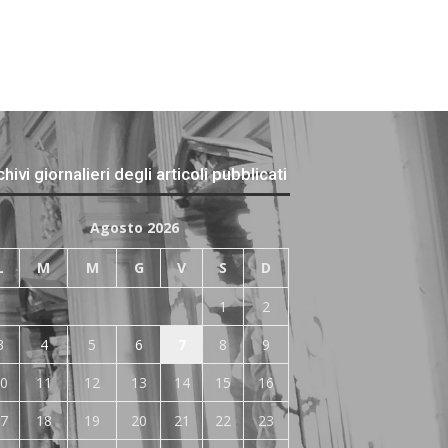
hivi giornalieri degli articoli pubblicati
Agosto 2026
L
M
M
G
V
S
D
1
2
3
4
5
6
7
8
9
0
11
12
13
14
15
16
7
18
19
20
21
22
23