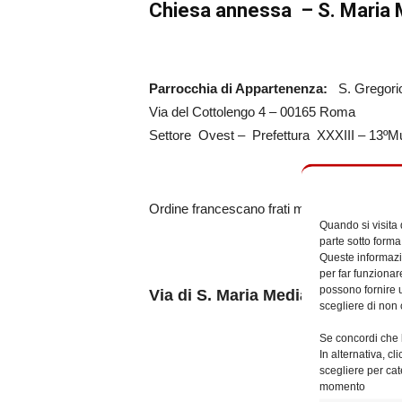
Chiesa annessa – S. Maria 
Parrocchia di Appartenenza:
S. Gregori
Via del Cottolengo 4 – 00165 Roma
Settore Ovest – Prefettura XXXIII – 13ºMu
Ordine francescano frati minori (O.F.M.) (
Quando si visita
parte sotto forma
Queste informazio
per far funzionar
possono fornire u
Via di S. Maria Mediatrice 53 – 
scegliere di non 
Se concordi che l
In alternativa, c
scegliere per cat
momento