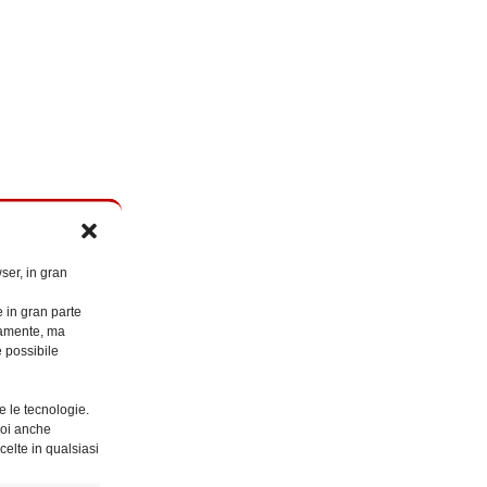
ser, in gran
e in gran parte
ttamente, ma
è possibile
e le tecnologie.
Puoi anche
celte in qualsiasi