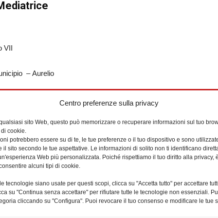
Mediatrice
o VII
nicipio – Aurelio
Centro preferenze sulla privacy
O.F.M.)
 qualsiasi sito Web, questo può memorizzare o recuperare informazioni sul tuo brow
 di cookie.
ni potrebbero essere su di te, le tue preferenze o il tuo dispositivo e sono utilizzat
e il sito secondo le tue aspettative. Le informazioni di solito non ti identificano dire
n'esperienza Web più personalizzata. Poiché rispettiamo il tuo diritto alla privacy, 
00165 Roma
consentire alcuni tipi di cookie.
e tecnologie siano usate per questi scopi, clicca su "Accetta tutto" per accettare tutt
licca su "Continua senza accettare" per rifiutare tutte le tecnologie non essenziali. 
egoria cliccando su "Configura". Puoi revocare il tuo consenso e modificare le tue s