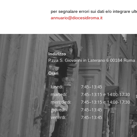
per segnalare errori sui dati e/o integrare ult
annuario@diocesidiroma.it
Indirizzo
P.zza S. Giovanni in Laterano 6 00184 Roma
Orari
lunedi:
7:45–13:45
martedi:
7:45–13:15 e 14:00-17:30
mercoledi:
7:45–13:15 e 14:00-17:30
giovedi:
7:45–13:45
venerdi:
7:45–13:45