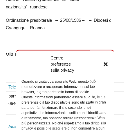
nazionalita’ ruandese
Ordinazione presbiterale – 25/08/1986 – – Diocesi di
Cyangugu – Ruanda
Via Ernesto Rossi 44 – 00155 Roma
Centro
preferenze
sulla privacy
Contatti
Quando si visita qualsiasi sito Web, questo può
Telefoni
Mail
Note
memorizzare o recuperare informazioni sul tuo
browser, in gran parte sotto forma di cookie.
parrocchia –
Queste informazioni potrebbero essere su di te, le tue
preferenze o il tuo dispositivo e sono utilizzate in gran
064070360
parte per far funzionare il sito secondo le tue
aspettative. Le informazioni di solito non ti identificano
direttamente, ma possono fornire un'esperienza Web
più personalizzata. Poiché rispettiamo il tuo diritto alla
Incaricati attuali:
privacy, è possibile scegliere di non consentire alcuni