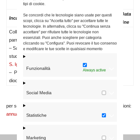
tipi di cookie.
Data
N.
Data
Data
Se concordi che le tecnologie siano usate per questi
Incarico
scopi, clicca su "Accetta tutto" per accettare tutte le
nomina
Decreto
inizio
fine
tecnologie. In alternativa, clicca su "Continua senza
Collaboratore
accettare" per rifiutare tutte le tecnologie non
essenziali. Puoi anche scegliere per categoria
parrocchiale
cliccando su "Configura". Puoi revocare il tuo consenso
– Sacerdote
e modificare le tue scelte in qualsiasi momento
studente –
01/10/2025
5548-25
01/10/2025
S. Igino Papa
Funzionalità
Always active
– Parrocchia
diocesana
Social Media
per segnalare errori sui dati e/o integrare ulteriori informazioni:
annuario@diocesidiroma.it
Statistiche
Marketing