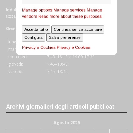
Indirizzo
Manage options
Manage services
Manage
P.zza S. Giovanni in Laterano 6 00184 Roma
vendors
Read more about these purposes
Orari
Accetta tutto
Continua senza accettare
Configura
Salva preferenze
lunedi:
7:45–13:45
Privacy e Cookies
Privacy e Cookies
martedi:
7:45–13:15 e 14:00-17:30
mercoledi:
7:45–13:15 e 14:00-17:30
giovedi:
7:45–13:45
venerdi:
7:45–13:45
Archivi giornalieri degli articoli pubblicati
Agosto 2026