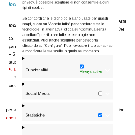
privacy, è possibile scegliere di non consentire alcuni
Incaricati attuali:
tipi di cookie.
Se concordi che le tecnologie siano usate per questi
Data
N.
Data
Data
scopi, clicca su "Accetta tutto" per accettare tutte le
Incarico
nomina
Decreto
inizio
fine
tecnologie. In alternativa, clicca su "Continua senza
accettare" per rifiutare tutte le tecnologie non
Collaboratore
essenziali. Puoi anche scegliere per categoria
cliccando su "Configura". Puoi revocare il tuo consenso
parrocchiale
e modificare le tue scelte in qualsiasi momento
– Sacerdote
studente –
01/10/2025
4943-25
01/10/2025
S. Igino Papa
Funzionalità
Always active
– Parrocchia
diocesana
Social Media
per segnalare errori sui dati e/o integrare ulteriori informazioni:
Statistiche
annuario@diocesidiroma.it