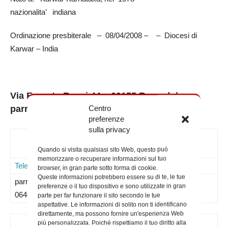
nazionalita’ indiana
Ordinazione presbiterale – 08/04/2008 – – Diocesi di
Karwar – India
Via Ernesto Rossi 44 – 00155 Roma (c/o
Centro
parrocchia S. Igino Papa – tel. 06/4070360)
preferenze
sulla privacy
Contatti
Quando si visita qualsiasi sito Web, questo può
memorizzare o recuperare informazioni sul tuo
Telefoni
Mail
Note
browser, in gran parte sotto forma di cookie.
Queste informazioni potrebbero essere su di te, le tue
parrocchia –
preferenze o il tuo dispositivo e sono utilizzate in gran
064070360
parte per far funzionare il sito secondo le tue
aspettative. Le informazioni di solito non ti identificano
direttamente, ma possono fornire un'esperienza Web
più personalizzata. Poiché rispettiamo il tuo diritto alla