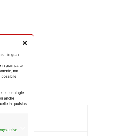
ser, in gran
del Congo
e in gran parte
ttamente, ma
è possibile
e le tecnologie.
Puoi anche
celte in qualsiasi
ways active