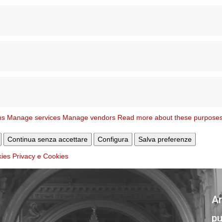
Data nomina
N. 
 Calcutta
– Parrocchia diocesana
16/01/2026
230
ns
Manage services
Manage vendors
Read more about these purpose
riori informazioni:
Continua senza accettare
Configura
Salva preferenze
kies
Privacy e Cookies
Ar
pu