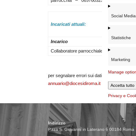
parrocchia – 0697603235
Social Media
Incaricati attuali:
Statistiche
Incarico
Collaboratore parrocchiale –
S. Teresa di
Marketing
Manage optio
per segnalare errori sui dati e/o integrare ulte
annuario@diocesidiroma.it
Accetta tutto
Privacy e Coo
Indirizzo
P.zza S. Giovanni in Laterano 6 00184 Roma