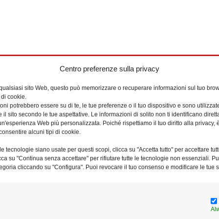
Centro preferenze sulla privacy
 qualsiasi sito Web, questo può memorizzare o recuperare informazioni sul tuo brow
 di cookie.
 Arcidiocesi Metropolitana di Kinshasa – Repubblica Democratica 
ni potrebbero essere su di te, le tue preferenze o il tuo dispositivo e sono utilizzat
e il sito secondo le tue aspettative. Le informazioni di solito non ti identificano dire
n'esperienza Web più personalizzata. Poiché rispettiamo il tuo diritto alla privacy, 
consentire alcuni tipi di cookie.
a
e tecnologie siano usate per questi scopi, clicca su "Accetta tutto" per accettare tutt
licca su "Continua senza accettare" per rifiutare tutte le tecnologie non essenziali. 
egoria cliccando su "Configura". Puoi revocare il tuo consenso e modificare le tue s
Contatti
Mail
Note
Al