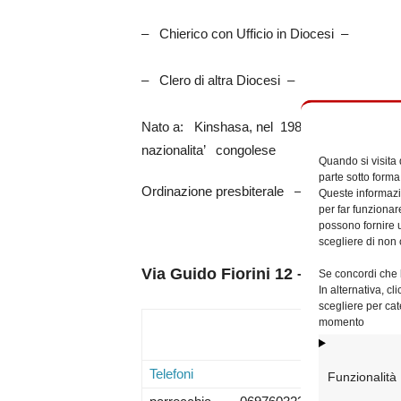
– Chierico con Ufficio in Diocesi –
– Clero di altra Diocesi –
Nato a: Kinshasa, nel 1987
nazionalita’ congolese
Quando si visita
parte sotto forma
Ordinazione presbiterale – 03/07/2016 – –
Queste informazio
per far funzionar
possono fornire u
scegliere di non 
Via Guido Fiorini 12 – 00132 Rom
Se concordi che l
In alternativa, c
scegliere per cat
momento
Telefoni
Funzionalità