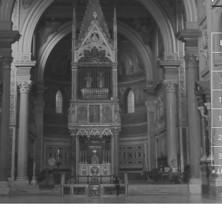
1
1
2
3
« 