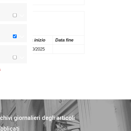
Decreto
Data inizio
Data fine
-26
01/10/2025
s
chivi giornalieri degli articoli
bblicati