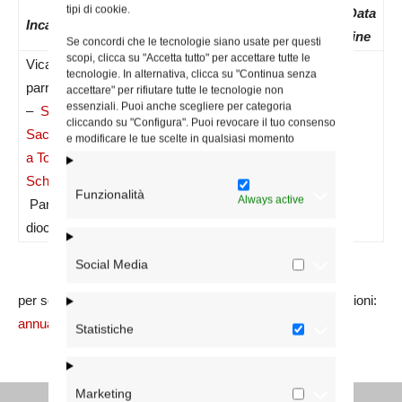
tipi di cookie.
Data
N.
Data
Data
Incarico
nomina
Decreto
inizio
fine
Se concordi che le tecnologie siano usate per questi
scopi, clicca su "Accetta tutto" per accettare tutte le
Vicario
tecnologie. In alternativa, clicca su "Continua senza
parrocchiale
accettare" per rifiutare tutte le tecnologie non
essenziali. Puoi anche scegliere per categoria
–
SS.
cliccando su "Configura". Puoi revocare il tuo consenso
Sacramento
e modificare le tue scelte in qualsiasi momento
09/07/2024
1089/24
01/09/2024
a Tor de’
Schiavi
–
Funzionalità
Always active
Parrocchia
diocesana
Social Media
per segnalare errori sui dati e/o integrare ulteriori informazioni:
annuario@diocesidiroma.it
Statistiche
Marketing