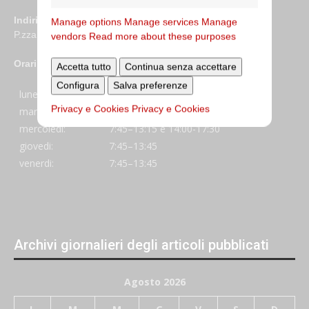
Indirizzo
Manage options
Manage services
Manage
P.zza S. Giovanni in Laterano 6 00184 Roma
vendors
Read more about these purposes
Orari
Accetta tutto
Continua senza accettare
Configura
Salva preferenze
lunedi:
7:45–13:45
Privacy e Cookies
Privacy e Cookies
martedi:
7:45–13:15 e 14:00-17:30
mercoledi:
7:45–13:15 e 14:00-17:30
giovedi:
7:45–13:45
venerdi:
7:45–13:45
Archivi giornalieri degli articoli pubblicati
Agosto 2026