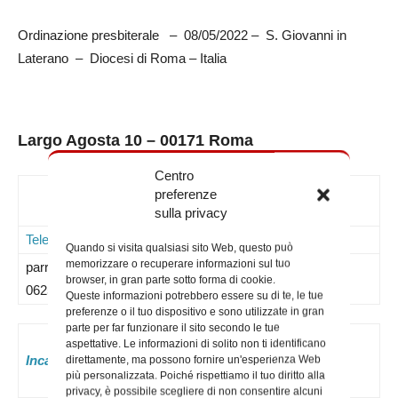
Ordinazione presbiterale – 08/05/2022 – S. Giovanni in
Laterano – Diocesi di Roma – Italia
Largo Agosta 10 – 00171 Roma
Centro
Contatti
preferenze
sulla privacy
Telefoni
Mail
Note
Quando si visita qualsiasi sito Web, questo può
memorizzare o recuperare informazioni sul tuo
parrocchia –
browser, in gran parte sotto forma di cookie.
062592609
Queste informazioni potrebbero essere su di te, le tue
preferenze o il tuo dispositivo e sono utilizzate in gran
parte per far funzionare il sito secondo le tue
aspettative. Le informazioni di solito non ti identificano
Incaricati attuali:
direttamente, ma possono fornire un'esperienza Web
più personalizzata. Poiché rispettiamo il tuo diritto alla
privacy, è possibile scegliere di non consentire alcuni