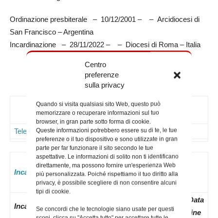
Ordinazione presbiterale – 10/12/2001 – – Arcidiocesi di
San Francisco – Argentina
Incardinazione – 28/11/2022 – – Diocesi di Roma – Italia
Centro
preferenze
sulla privacy
Contatti
Quando si visita qualsiasi sito Web, questo può
memorizzare o recuperare informazioni sul tuo
browser, in gran parte sotto forma di cookie.
Queste informazioni potrebbero essere su di te, le tue
Telefoni
Mail
Note
preferenze o il tuo dispositivo e sono utilizzate in gran
parte per far funzionare il sito secondo le tue
aspettative. Le informazioni di solito non ti identificano
direttamente, ma possono fornire un'esperienza Web
Incaricati attuali:
più personalizzata. Poiché rispettiamo il tuo diritto alla
privacy, è possibile scegliere di non consentire alcuni
tipi di cookie.
Data
N.
Data
Data
Incarico
Se concordi che le tecnologie siano usate per questi
nomina
Decreto
inizio
fine
scopi, clicca su "Accetta tutto" per accettare tutte le