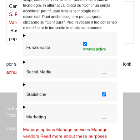
tecnologie. In alternativa, clicca su "Continua senza
Canonico –
accettare" per rifiutare tutte le tecnologie non
S. Pietro in
essenziali. Puoi anche scegliere per categoria
Vaticano
–
163.699/P
18/01/2024
cliccando su "Configura". Puoi revocare il tuo consenso
e modificare le tue scelte in qualsiasi momento
Basilica
papale
Funzionalità
Always active
per segnalare errori sui dati e/o integrare ulteriori informazioni:
Social Media
annuario@diocesidiroma.it
Statistiche
Indirizzo
P.zza S. Giovanni in Laterano 6 00184 Roma
Marketing
Orari
Manage options
Manage services
Manage
vendors
Read more about these purposes