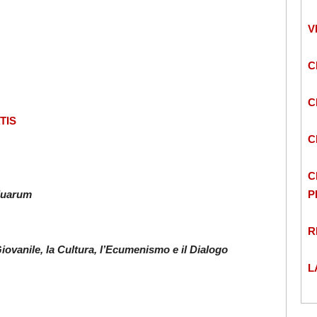
V
C
C
TIS
C
C
iduarum
P
R
iovanile, la Cultura, l’Ecumenismo e il Dialogo
L