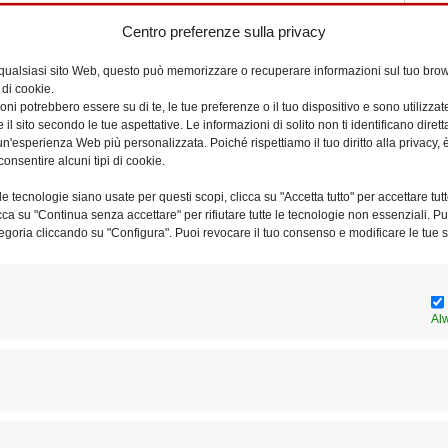
e d’Ambiente e per la Pastorale Familiare
Centro preferenze sulla privacy
 qualsiasi sito Web, questo può memorizzare o recuperare informazioni sul tuo brow
e i Seminari
 di cookie.
ni potrebbero essere su di te, le tue preferenze o il tuo dispositivo e sono utilizzat
e il sito secondo le tue aspettative. Le informazioni di solito non ti identificano dire
n'esperienza Web più personalizzata. Poiché rispettiamo il tuo diritto alla privacy, 
consentire alcuni tipi di cookie.
er l’Ordo Virginium
e tecnologie siano usate per questi scopi, clicca su "Accetta tutto" per accettare tutt
licca su "Continua senza accettare" per rifiutare tutte le tecnologie non essenziali. 
egoria cliccando su "Configura". Puoi revocare il tuo consenso e modificare le tue s
per la Pastorale Migranti e ROM
Al