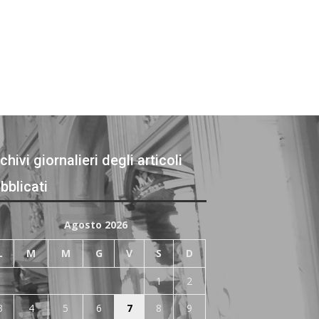
chivi giornalieri degli articoli
bblicati
Agosto 2026
L
M
M
G
V
S
D
1
2
3
4
5
6
7
8
9