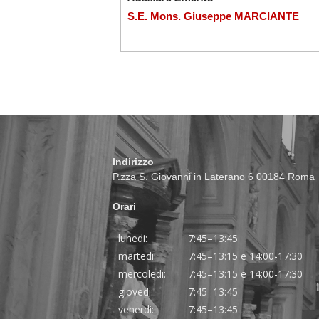
S.E. Mons. Giuseppe MARCIANTE
Indirizzo
P.zza S. Giovanni in Laterano 6 00184 Roma
Orari
lunedi:
7:45–13:45
martedi:
7:45–13:15 e 14:00-17:30
mercoledi:
7:45–13:15 e 14:00-17:30
giovedi:
7:45–13:45
venerdi:
7:45–13:45