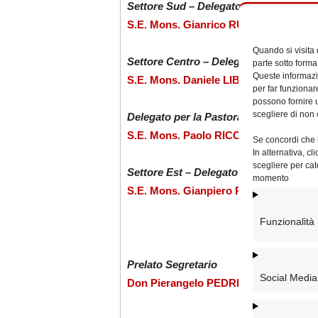
Settore Sud – Delegato per la pastoral
S.E. Mons. Gianrico RUZZA
Quando si visita
Settore Centro – Delegato per il Clero 
parte sotto forma
Queste informazio
S.E. Mons. Daniele LIBANORI
per far funzionar
possono fornire u
scegliere di non 
Delegato per la Pastorale Sanitaria e p
S.E. Mons. Paolo RICCIARDI
Se concordi che l
In alternativa, c
scegliere per cat
Settore Est – Delegato per la Carita’, 
momento
S.E. Mons. Gianpiero PALMIERI
Funzionalità
.
Prelato Segretario
Social Media
Don Pierangelo PEDRETTI