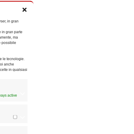
ser, in gran
e in gran parte
ttamente, ma
è possibile
e le tecnologie.
Puoi anche
celte in qualsiasi
ways active