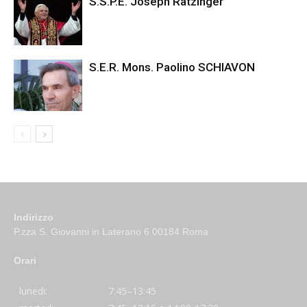
S.S.P.E. Joseph Ratzinger
S.E.R. Mons. Paolino SCHIAVON
Indirizzo
P.zza S. Giovanni in Laterano 6 00184 Roma
Orari
lunedi:
7:45–13:45