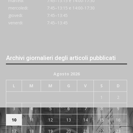
martedi:
7:45–13:15 e 14:00-17:30
mercoledi:
7:45–13:15 e 14:00-17:30
giovedi:
7:45–13:45
venerdi:
7:45–13:45
Archivi giornalieri degli articoli pubblicati
Agosto 2026
L
M
M
G
V
S
D
1
2
3
4
5
6
7
8
9
10
11
12
13
14
15
16
17
18
19
20
21
22
23