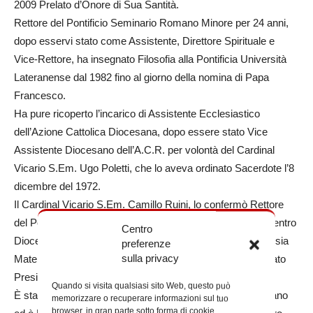
2009 Prelato d’Onore di Sua Santità.
Rettore del Pontificio Seminario Romano Minore per 24 anni,
dopo esservi stato come Assistente, Direttore Spirituale e
Vice-Rettore, ha insegnato Filosofia alla Pontificia Università
Lateranense dal 1982 fino al giorno della nomina di Papa
Francesco.
Ha pure ricoperto l’incarico di Assistente Ecclesiastico
dell’Azione Cattolica Diocesana, dopo essere stato Vice
Assistente Diocesano dell’A.C.R. per volontà del Cardinal
Vicario S.Em. Ugo Poletti, che lo aveva ordinato Sacerdote l’8
dicembre del 1972.
Il Cardinal Vicario S.Em. Camillo Ruini, lo confermò Rettore
del Pontificio Seminario Romano Minore e Direttore del Centro
Centro
Diocesano per le Vocazioni e lo volle alla guida dell’“Ecclesia
preferenze
sulla privacy
Mater”, l’Istituto Superiore di Scienze Religiose di cui è stato
Preside dal 1997 al 2003.
Quando si visita qualsiasi sito Web, questo può
È stato anche membro del Consiglio Presbiterale Diocesano
memorizzare o recuperare informazioni sul tuo
browser, in gran parte sotto forma di cookie.