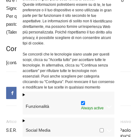
ed è Primicerio dell’Arciconfraternita della Natività di Nostro
Queste informazioni potrebbero essere su di te, le tue
Signore Gesù Cristo e degli Agonizzanti.
preferenze o il tuo dispositivo e sono utilizzate in gran
Per quattro anni ha vissuto in maniera diretta l’esperienza
parte per far funzionare il sito secondo le tue
aspettative. Le informazioni di solito non ti identificano
pastorale da Parroco, prima a San Giovanni Crisostomo
direttamente, ma possono fornire un'esperienza Web
(Talenti) e poi alla Natività di Nostro Signore Gesù Cristo.
più personalizzata. Poiché rispettiamo il tuo diritto alla
privacy, è possibile scegliere di non consentire alcuni
tipi di cookie.
Contatta S.E.R. Mons. Selvadagi
Se concordi che le tecnologie siano usate per questi
scopi, clicca su "Accetta tutto" per accettare tutte le
[contact-form-7 404 "Not Found"]
tecnologie. In alternativa, clicca su "Continua senza
accettare" per rifiutare tutte le tecnologie non
essenziali. Puoi anche scegliere per categoria
cliccando su "Configura". Puoi revocare il tuo consenso
e modificare le tue scelte in qualsiasi momento
Funzionalità
Always active
Articolo precedente
Articolo successivo
S.E.R. Mons. Lorenzo LEUZZI
S.E.R. Mons. Augusto Paolo
Social Media
LOJUDICE