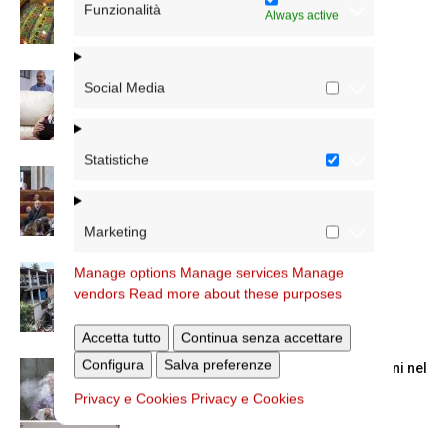
Caritas
Funzionalità
Always active
A San Saba la Messa per la Giornata dei
Social Media
nonni e...
Statistiche
Dichiarazione di Roma, l’intervento del
cardinale Reina in Campidoglio
Marketing
Colletta per il Venezuela, la lettera del
Manage options
Manage services
Manage
cardinale Reina
vendors
Read more about these purposes
Accetta tutto
Continua senza accettare
Configura
Salva preferenze
La Messa in suffragio del cardinale Ruini nel
trigesimo della morte
Privacy e Cookies
Privacy e Cookies