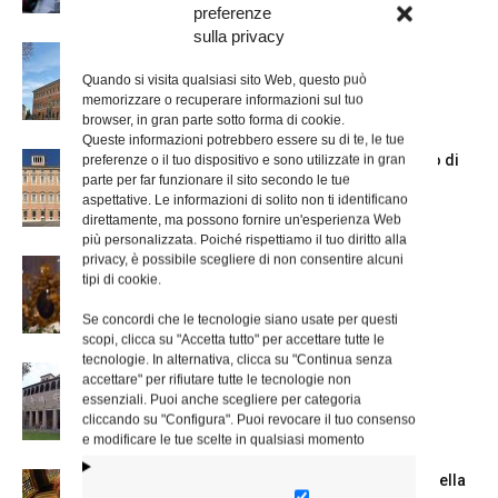
preferenze
sulla privacy
Nuove nomine nella diocesi di Roma
Quando si visita qualsiasi sito Web, questo può
memorizzare o recuperare informazioni sul tuo
browser, in gran parte sotto forma di cookie.
Queste informazioni potrebbero essere su di te, le tue
Chiusura estiva degli Uffici del Vicariato di
preferenze o il tuo dispositivo e sono utilizzate in gran
parte per far funzionare il sito secondo le tue
Roma
aspettative. Le informazioni di solito non ti identificano
direttamente, ma possono fornire un'esperienza Web
più personalizzata. Poiché rispettiamo il tuo diritto alla
privacy, è possibile scegliere di non consentire alcuni
La Madonna della Neve a Santa Maria
tipi di cookie.
Maggiore
Se concordi che le tecnologie siano usate per questi
scopi, clicca su "Accetta tutto" per accettare tutte le
tecnologie. In alternativa, clicca su "Continua senza
La Giornata mondiale dei nonni e degli
accettare" per rifiutare tutte le tecnologie non
anziani: l’omelia del cardinale...
essenziali. Puoi anche scegliere per categoria
cliccando su "Configura". Puoi revocare il tuo consenso
e modificare le tue scelte in qualsiasi momento
Azzardo: a Termini il centro d’ascolto della