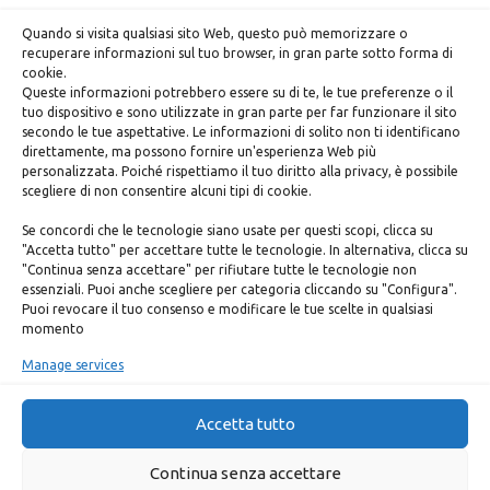
Quando si visita qualsiasi sito Web, questo può memorizzare o
recuperare informazioni sul tuo browser, in gran parte sotto forma di
cookie.
Queste informazioni potrebbero essere su di te, le tue preferenze o il
tuo dispositivo e sono utilizzate in gran parte per far funzionare il sito
secondo le tue aspettative. Le informazioni di solito non ti identificano
direttamente, ma possono fornire un'esperienza Web più
Indirizzo:
personalizzata. Poiché rispettiamo il tuo diritto alla privacy, è possibile
P.zza S. Giovanni in Laterano 6/a
scegliere di non consentire alcuni tipi di cookie.
00184 - Roma
Se concordi che le tecnologie siano usate per questi scopi, clicca su
"Accetta tutto" per accettare tutte le tecnologie. In alternativa, clicca su
"Continua senza accettare" per rifiutare tutte le tecnologie non
essenziali. Puoi anche scegliere per categoria cliccando su "Configura".
Puoi revocare il tuo consenso e modificare le tue scelte in qualsiasi
momento
Ufficio per la Pastorale Universitaria
Manage services
Palazzo Apostolico Lateranense
Piazza San Giovanni in Laterano, 6
00184 Roma
Accetta tutto
Telefoni
: 06.698.86584-86342
E-mail
:
pastoraleuniversitaria@diocesidiroma.it
Continua senza accettare
Sito
:
https://www.diocesidiroma.it/universita