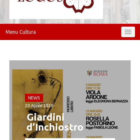
Menu Cultura
Toggl
naviga
NEWS
20 Aprile 2026
Giardini
d’Inchiostro