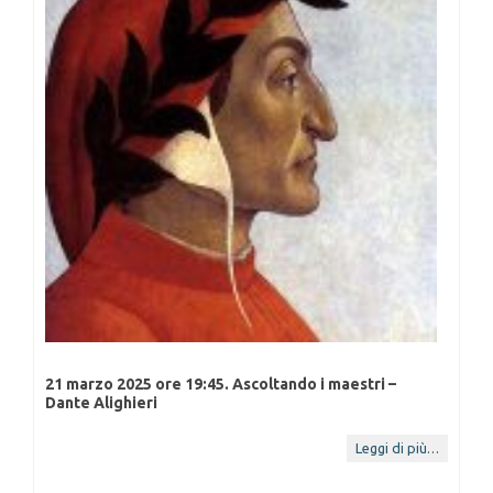
21 marzo 2025 ore 19:45. Ascoltando i maestri –
29 gen
Dante Alighieri
univer
14 Feb 2025
23 D
Leggi di più…