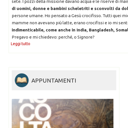
sete. I pozzi della missione davano acqua e le riserve di ma
di uomini, donne e bambini scheletriti e sconvolti da dol
persone umane. Ho pensato a Gesù crocifisso. Tutti quei miei 
mamme non avevano più latte, erano crocifissi e io mi sent
indimenticabile, come anche in India, Bangladesh, Soma
Pregavo e mi chiedevo: perché, o Signore?
Leggi tutto
APPUNTAMENTI
NZA
i più…