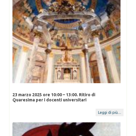
23 marzo 2025 ore 10:00 – 13:00. Ritiro di
Quaresima per i docenti universitari
15 feb
14 Feb 2025
23 D
Leggi di più…