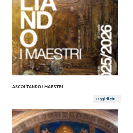
ASCOLTANDO I MAESTRI
18 mar
22 Ott 2025
“Brad
14 F
Leggi di più…