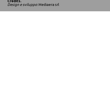
Credits.
Design e sviluppo
:
Mediaera srl