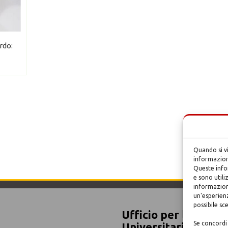
rdo:
Quando si v
informazioni
Queste infor
e sono utili
informazion
un'esperienz
possibile sc
Ufficio per la Pasto
Se concordi 
Universitaria