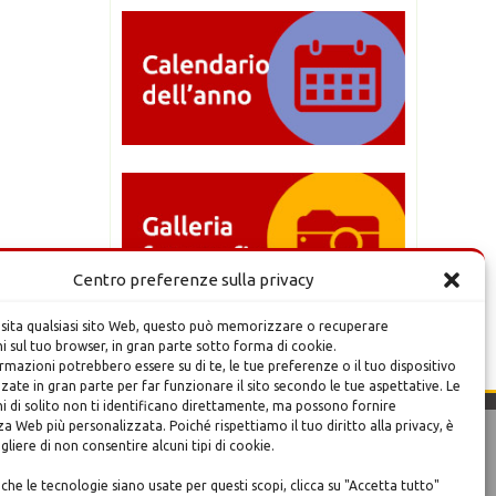
Centro preferenze sulla privacy
isita qualsiasi sito Web, questo può memorizzare o recuperare
 sul tuo browser, in gran parte sotto forma di cookie.
mazioni potrebbero essere su di te, le tue preferenze o il tuo dispositivo
zzate in gran parte per far funzionare il sito secondo le tue aspettative. Le
i di solito non ti identificano direttamente, ma possono fornire
a Web più personalizzata. Poiché rispettiamo il tuo diritto alla privacy, è
egliere di non consentire alcuni tipi di cookie.
rale
Credits.
Design e sviluppo
:
Mediaera srl
che le tecnologie siano usate per questi scopi, clicca su "Accetta tutto"