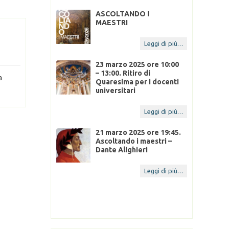
NDO I
ASCOLTANDO I
– MAESTRI DI
MAESTRI
A
22 Ott 2025
24
Leggi di più…
Leggi di più…
23 marzo 2025 ore 10:00
– 13:00. Ritiro di
a
Quaresima per i docenti
universitari
14 Feb 2025
Leggi di più…
21 marzo 2025 ore 19:45.
Ascoltando i maestri –
Dante Alighieri
14 Feb 2025
Leggi di più…