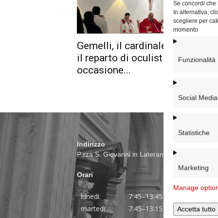
Se concordi che l
In alternativa, c
scegliere per cat
momento
Gemelli, il cardinale Reina visit
il reparto di oculistica in
Funzionalità
occasione...
Social Media
Statistiche
Indirizzo
P.zza S. Giovanni in Laterano 6 00184 Roma
Marketing
Orari
Manage optio
lunedi:
7:45–13:45
martedi:
7:45–13:15 e 14:00-17:30
Accetta tutto