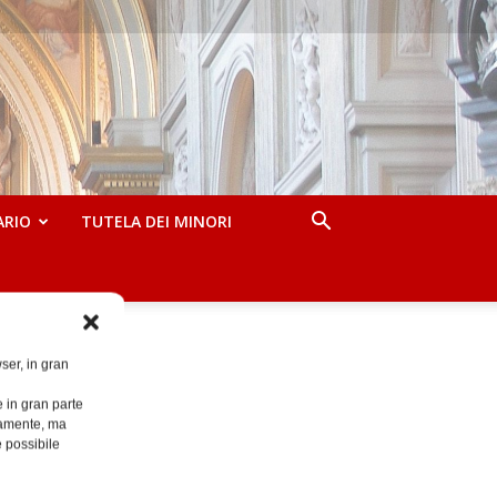
ARIO
TUTELA DEI MINORI
ser, in gran
e in gran parte
ttamente, ma
è possibile