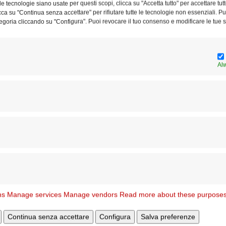
e tecnologie siano usate per questi scopi, clicca su "Accetta tutto" per accettare tutt
licca su "Continua senza accettare" per rifiutare tutte le tecnologie non essenziali. 
egoria cliccando su "Configura". Puoi revocare il tuo consenso e modificare le tue s
a
La preghiera della diocesi per i
55 anni di sacerdozio di...
Al
Ar
pu
ns
Manage services
Manage vendors
Read more about these purpose
Continua senza accettare
Configura
Salva preferenze