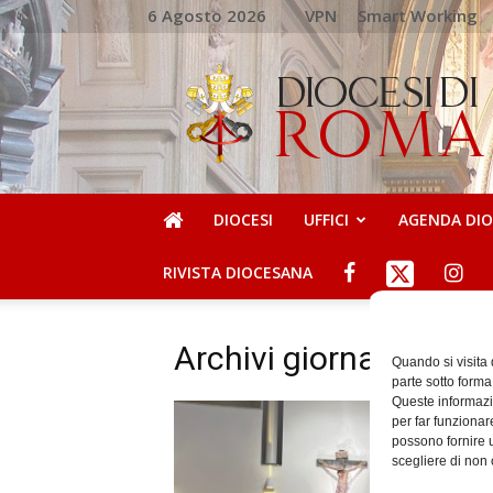
6 Agosto 2026
VPN
Smart Working
DIOCESI
DI
ROMA
DIOCESI
UFFICI
AGENDA DI
RIVISTA DIOCESANA
Archivi giornalieri: 
Quando si visita
parte sotto forma
Queste informazio
per far funzionar
possono fornire u
scegliere di non 