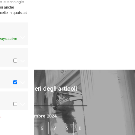
e le tecnologie.
Puoi anche
celte in qualsiasi
ways active
chivi giornalieri degli articoli
bblicati
Dicembre 2024
s
L
M
M
G
V
S
D