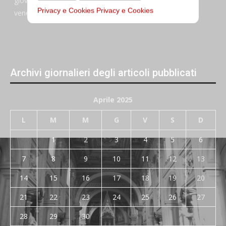
giovedi:
7:45–13:45
Privacy e Cookies
Privacy e Cookies
venerdi:
7:45–13:45
Archivi giornalieri degli articoli pubblicati
Aprile 2025
L
M
M
G
V
S
D
1
2
3
4
5
6
7
8
9
10
11
12
13
14
15
16
17
18
19
20
21
22
23
24
25
26
27
28
29
30