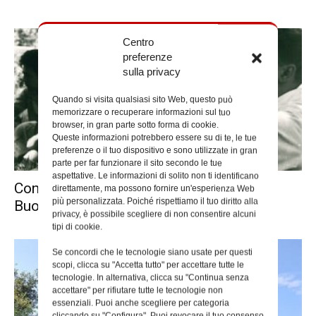
Centro
preferenze
sulla privacy
Quando si visita qualsiasi sito Web, questo può
memorizzare o recuperare informazioni sul tuo
browser, in gran parte sotto forma di cookie.
Queste informazioni potrebbero essere su di te, le tue
preferenze o il tuo dispositivo e sono utilizzate in gran
parte per far funzionare il sito secondo le tue
aspettative. Le informazioni di solito non ti identificano
Convegno su Canepa a Santa Maria del
direttamente, ma possono fornire un'esperienza Web
più personalizzata. Poiché rispettiamo il tuo diritto alla
Buon Consiglio
privacy, è possibile scegliere di non consentire alcuni
tipi di cookie.
Se concordi che le tecnologie siano usate per questi
scopi, clicca su "Accetta tutto" per accettare tutte le
tecnologie. In alternativa, clicca su "Continua senza
accettare" per rifiutare tutte le tecnologie non
essenziali. Puoi anche scegliere per categoria
cliccando su "Configura". Puoi revocare il tuo consenso