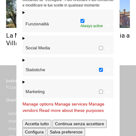
e modificare le tue scelte in qualsiasi momento
Funzionalità
Always active
La Madonna di Fatima alla Sacra Famiglia a
Villa Troili
Social Media
Statistiche
Indirizzo
P.zza S. Giovanni in Laterano 6 00184 Roma
Marketing
Orari
Manage options
Manage services
Manage
vendors
Read more about these purposes
lunedi:
7:45–13:45
martedi:
7:45–13:15 e 14:00-17:30
Accetta tutto
Continua senza accettare
mercoledi:
7:45–13:15 e 14:00-17:30
Configura
Salva preferenze