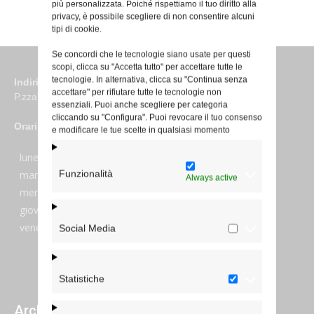
più personalizzata. Poiché rispettiamo il tuo diritto alla
privacy, è possibile scegliere di non consentire alcuni
tipi di cookie.
Se concordi che le tecnologie siano usate per questi
scopi, clicca su "Accetta tutto" per accettare tutte le
tecnologie. In alternativa, clicca su "Continua senza
Indirizzo
accettare" per rifiutare tutte le tecnologie non
P.zza S. Giovanni in Laterano 6 00184 Roma
essenziali. Puoi anche scegliere per categoria
cliccando su "Configura". Puoi revocare il tuo consenso
Orari
e modificare le tue scelte in qualsiasi momento
lunedi:
7:45–13:45
Funzionalità
martedi:
7:45–13:15 e 14:00-17:30
Always active
mercoledi:
7:45–13:15 e 14:00-17:30
giovedi:
7:45–13:45
venerdi:
7:45–13:45
Social Media
Statistiche
Archivi giornalieri degli articoli pubblicati