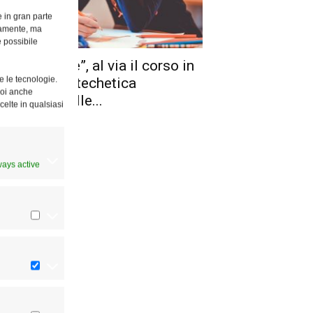
e in gran parte
ttamente, ma
è possibile
iversaMente”, al via il corso in
e le tecnologie.
storale e catechetica
Puoi anche
ll’ambito delle...
celte in qualsiasi
ways active