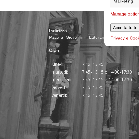
Marketing
Manage optio
Accetta tutto
Indirizzo
P.zza S. Giovanni in Laterano 6 00184 Roma
Privacy e Coo
Orari
lunedi:
7:45–13:45
martedi:
7:45–13:15 e 14:00-17:30
mercoledi:
7:45–13:15 e 14:00-17:30
giovedi:
7:45–13:45
venerdi:
7:45–13:45