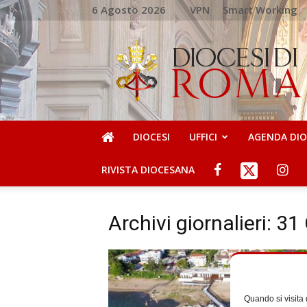
6 Agosto 2026
VPN
Smart Working
DIOCESI
DI
ROMA
DIOCESI
UFFICI
AGENDA DI
RIVISTA DIOCESANA
Archivi giornalieri: 3
Quando si visita