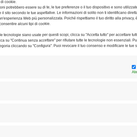
 di cookie.
ni potrebbero essere su di te, le tue preferenze o il tuo dispositivo e sono utilizzat
e il sito secondo le tue aspettative. Le informazioni di solito non ti identificano dire
n'esperienza Web più personalizzata. Poiché rispettiamo il tuo diritto alla privacy, 
consentire alcuni tipi di cookie.
Il 2 novembre Papa Leone XIV al
“D
e tecnologie siano usate per questi scopi, clicca su "Accetta tutto" per accettare tutt
Cimitero del Verano
pa
licca su "Continua senza accettare" per rifiutare tutte le tecnologie non essenziali. 
ne
egoria cliccando su "Configura". Puoi revocare il tuo consenso e modificare le tue s
Al