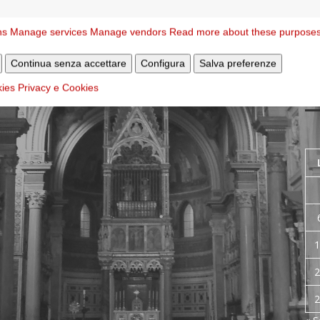
ns
Manage services
Manage vendors
Read more about these purpose
Continua senza accettare
Configura
Salva preferenze
Ar
kies
Privacy e Cookies
pu
1
2
2