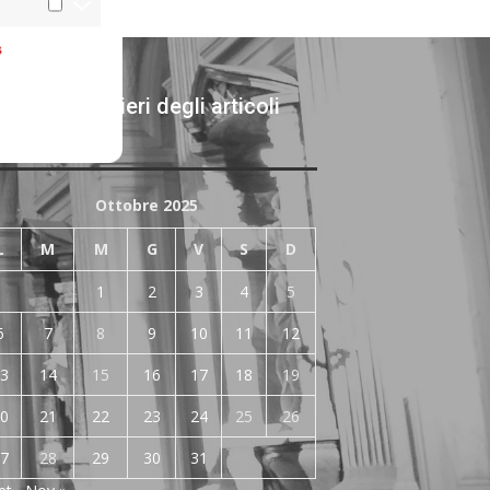
s
chivi giornalieri degli articoli
bblicati
Ottobre 2025
L
M
M
G
V
S
D
1
2
3
4
5
6
7
8
9
10
11
12
3
14
15
16
17
18
19
0
21
22
23
24
25
26
7
28
29
30
31